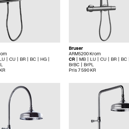
Bruser
rom
ARM5200 Krom
LU
CU
BR
BC
HG
CR
MB
LU
CU
BR
BC
PL
BrBC
BrPL
 KR
Pris 7 590 KR