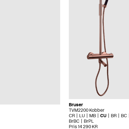
Bruser
TVM2200 Kobber
CR
LU
MB
CU
BR
BC
BrBC
BrPL
Pris 14 290 KR