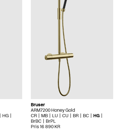
Bruser
ARM7200 Honey Gold
HG
CR
MB
LU
CU
BR
BC
HG
BrBC
BrPL
Pris 16 890 KR