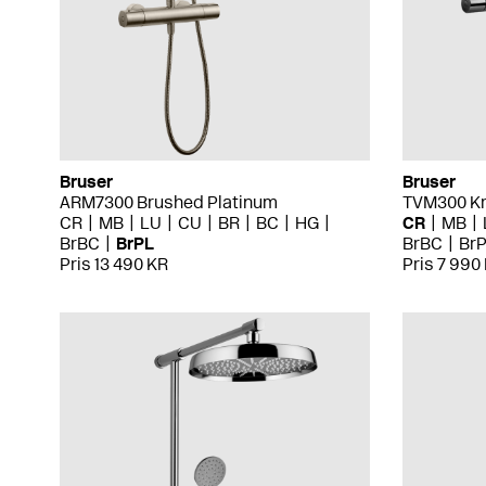
Bruser
Bruser
ARM7300 Brushed Platinum
TVM300 K
CR
MB
LU
CU
BR
BC
HG
CR
MB
BrBC
BrPL
BrBC
Br
Pris 13 490 KR
Pris 7 990