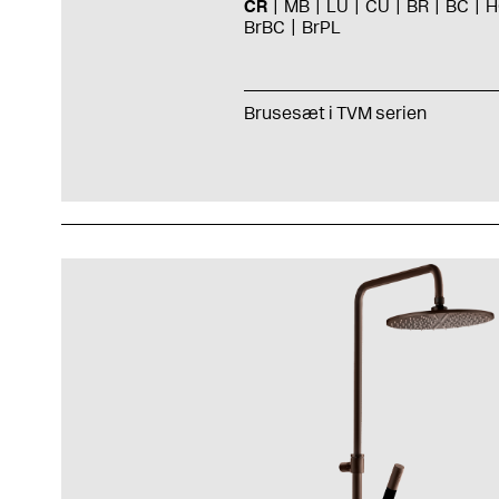
CR
MB
LU
CU
BR
BC
H
BrBC
BrPL
Brusesæt i TVM serien