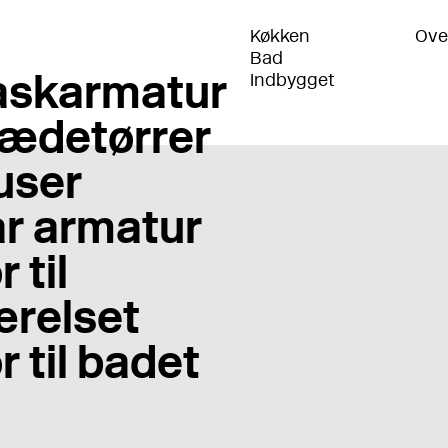
Køkken
Ove
Bad
skarmatur
Indbygget
ædetørrer
user
r armatur
 til
relset
r til badet