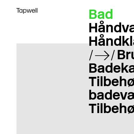
Bad
Håndva
Håndkl
Br
Badeka
Tilbehør
badevæ
Tilbehø