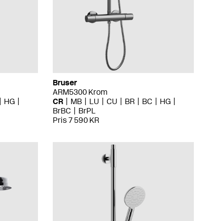
Bruser
ARM5300 Krom
HG
CR
MB
LU
CU
BR
BC
HG
BrBC
BrPL
Pris 7 590 KR