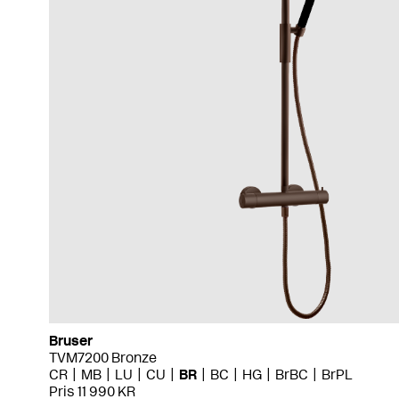
Bruser
TVM7200 Bronze
CR
MB
LU
CU
BR
BC
HG
BrBC
BrPL
Pris 11 990 KR