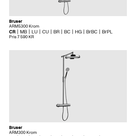
Bruser
ARM5300 Krom
CR
MB
LU
CU
BR
BC
HG
BrBC
BrPL
Pris 7 590 KR
Bruser
ARM300 Krom