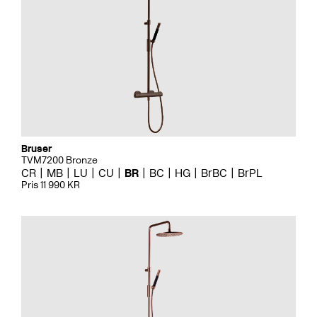
Bruser
TVM7200 Bronze
CR
MB
LU
CU
BR
BC
HG
BrBC
BrPL
Pris 11 990 KR