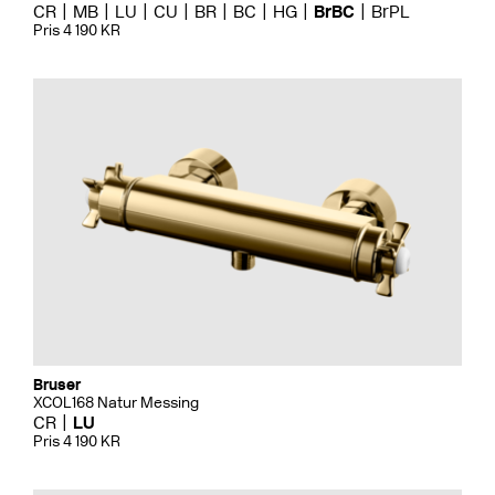
CR
MB
LU
CU
BR
BC
HG
BrBC
BrPL
Pris 4 190 KR
Bruser
XCOL168 Natur Messing
CR
LU
Pris 4 190 KR