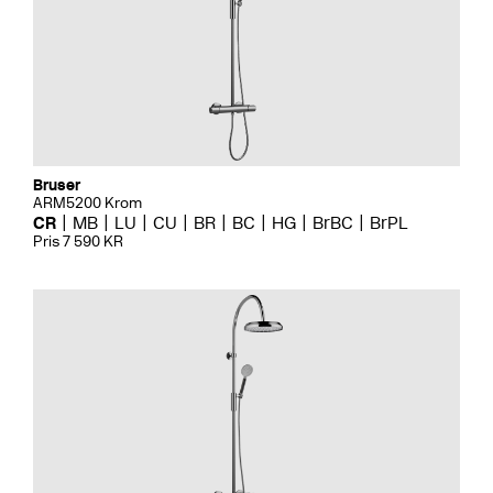
Bruser
ARM5200 Krom
CR
MB
LU
CU
BR
BC
HG
BrBC
BrPL
Pris 7 590 KR