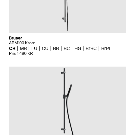
Bruser
ARM100 Krom
CR
MB
LU
CU
BR
BC
HG
BrBC
BrPL
Pris 1 490 KR