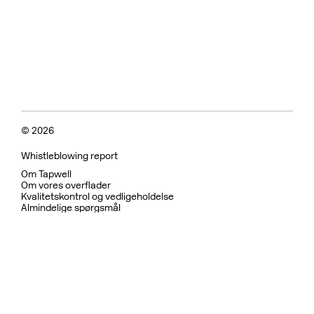
© 2026
Whistleblowing report
Om Tapwell
Om vores overflader
Kvalitetskontrol og vedligeholdelse
Almindelige spørgsmål
Fortrolighedspolitik
Garanti
Returpolitik
Betingelser for brug
Bæredygtighed og etiske
Bruser
Køkkenarmatur
Køkkenvaske