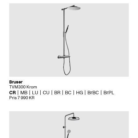
Bruser
TVM300 Krom
CR
MB
LU
CU
BR
BC
HG
BrBC
BrPL
Pris 7 990 KR