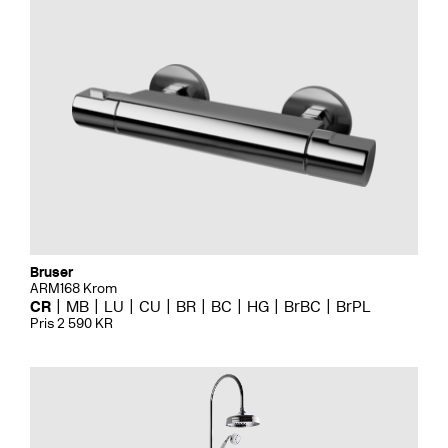
Bruser
ARM168 Krom
CR
MB
LU
CU
BR
BC
HG
BrBC
BrPL
Pris 2 590 KR