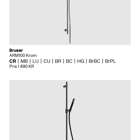
Bruser
ARM100 Krom
CR
MB
LU
CU
BR
BC
HG
BrBC
BrPL
Pris 1 490 KR