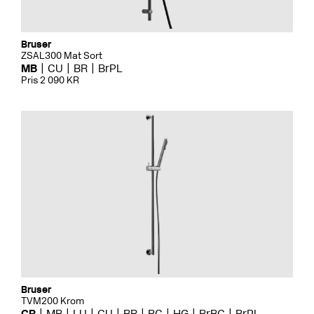
Bruser
ZSAL300 Mat Sort
MB
CU
BR
BrPL
Pris 2 090 KR
Bruser
TVM200 Krom
CR
MB
LU
CU
BR
BC
HG
BrBC
BrPL