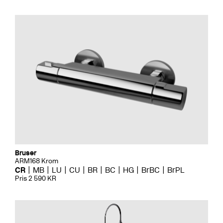
Bruser
ARM168 Krom
CR
MB
LU
CU
BR
BC
HG
BrBC
BrPL
Pris 2 590 KR