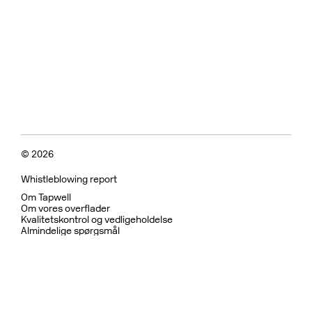
© 2026
Whistleblowing report
Om Tapwell
Om vores overflader
Kvalitetskontrol og vedligeholdelse
Almindelige spørgsmål
Fortrolighedspolitik
Garanti
Returpolitik
Betingelser for brug
Bæredygtighed og etiske
Bruser