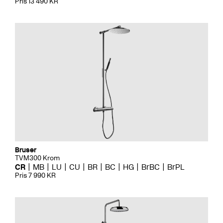
Pris 13 490 KR
Bruser
TVM300 Krom
CR
MB
LU
CU
BR
BC
HG
BrBC
BrPL
Pris 7 990 KR