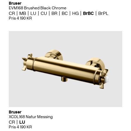
Bruser
EVM168 Brushed Black Chrome
CR
MB
LU
CU
BR
BC
HG
BrBC
BrPL
Pris 4 190 KR
Bruser
XCOL168 Natur Messing
CR
LU
Pris 4 190 KR