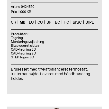
Art.no 9424570
Pris 11 990 KR
CR
MB
LU
CU
BR
BC
HG
BrBC
BrPL
Produktark
Tegning
Monteringsvejledning
Eksploderet skitse
CAD-tegning 2D
CAD-tegning 3D
STEP tegne 3D
Brusesæt med trykafbalanceret termostat.
Justerbar højde. Leveres med håndbruser og
holder.