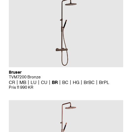
Bruser
TVM7200 Bronze
CR
MB
LU
CU
BR
BC
HG
BrBC
BrPL
Pris 11 990 KR