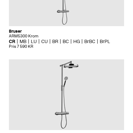
Bruser
ARM5300 Krom
CR
MB
LU
CU
BR
BC
HG
BrBC
BrPL
Pris 7 590 KR