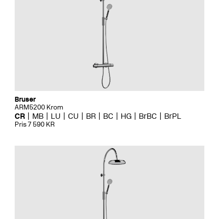
Bruser
ARM5200 Krom
CR
MB
LU
CU
BR
BC
HG
BrBC
BrPL
Pris 7 590 KR