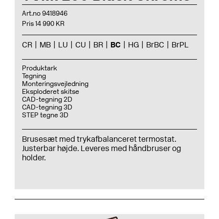
Art.no 9418946
Pris 14 990 KR
CR
MB
LU
CU
BR
BC
HG
BrBC
BrPL
Produktark
Tegning
Monteringsvejledning
Eksploderet skitse
CAD-tegning 2D
CAD-tegning 3D
STEP tegne 3D
Brusesæt med trykafbalanceret termostat.
Justerbar højde. Leveres med håndbruser og
holder.