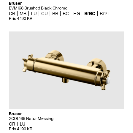
Bruser
EVM168 Brushed Black Chrome
CR
MB
LU
CU
BR
BC
HG
BrBC
BrPL
Pris 4 190 KR
Bruser
XCOL168 Natur Messing
CR
LU
Pris 4 190 KR