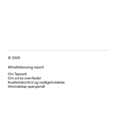
© 2026
Whistleblowing report
Om Tapwell
Om vores overflader
Kvalitetskontrol og vedligeholdelse
Almindelige spørgsmål
Fortrolighedspolitik
Garanti
Returpolitik
Betingelser for brug
Bæredygtighed og etiske
Bruser