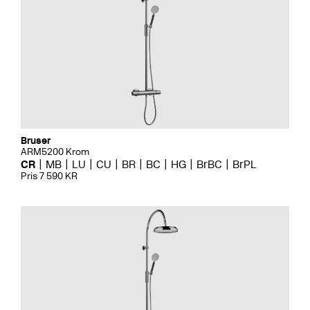
Bruser
ARM5200 Krom
CR
MB
LU
CU
BR
BC
HG
BrBC
BrPL
Pris 7 590 KR