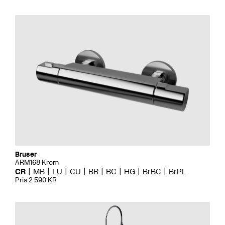
Bruser
ARM168 Krom
CR
MB
LU
CU
BR
BC
HG
BrBC
BrPL
Pris 2 590 KR