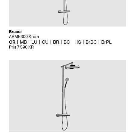
Bruser
ARM5300 Krom
CR
MB
LU
CU
BR
BC
HG
BrBC
BrPL
Pris 7 590 KR