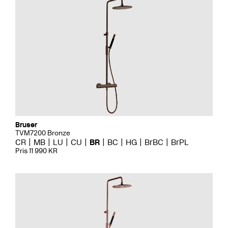
Bruser
TVM7200 Bronze
CR
MB
LU
CU
BR
BC
HG
BrBC
BrPL
Pris 11 990 KR