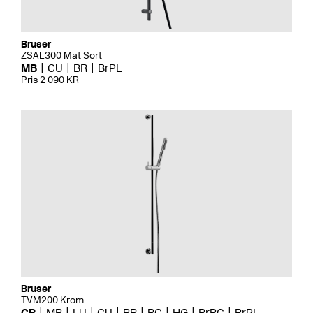
Bruser
ZSAL300 Mat Sort
MB
CU
BR
BrPL
Pris 2 090 KR
Bruser
TVM200 Krom
CR
MB
LU
CU
BR
BC
HG
BrBC
BrPL