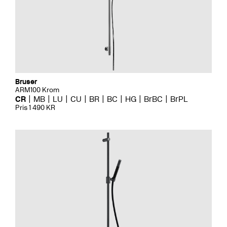
Bruser
ARM100 Krom
CR
MB
LU
CU
BR
BC
HG
BrBC
BrPL
Pris 1 490 KR