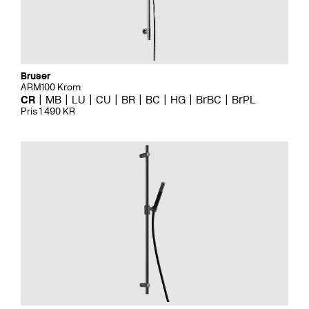
Bruser
ARM100 Krom
CR
MB
LU
CU
BR
BC
HG
BrBC
BrPL
Pris 1 490 KR