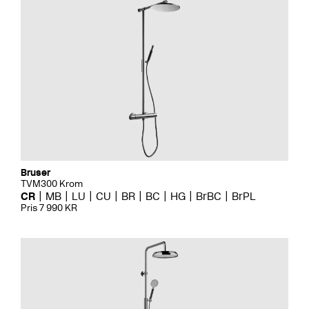
Bruser
TVM300 Krom
CR
MB
LU
CU
BR
BC
HG
BrBC
BrPL
Pris 7 990 KR