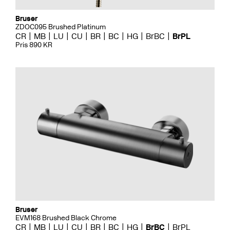
Bruser
ZDOC095 Brushed Platinum
CR
MB
LU
CU
BR
BC
HG
BrBC
BrPL
Pris 890 KR
Bruser
EVM168 Brushed Black Chrome
CR
MB
LU
CU
BR
BC
HG
BrBC
BrPL