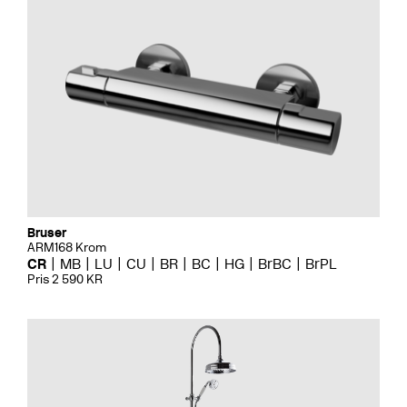
Bruser
ARM168 Krom
CR
MB
LU
CU
BR
BC
HG
BrBC
BrPL
Pris 2 590 KR