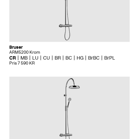
Bruser
ARM5200 Krom
CR
MB
LU
CU
BR
BC
HG
BrBC
BrPL
Pris 7 590 KR