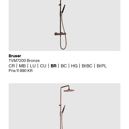
Bruser
TVM7200 Bronze
CR
MB
LU
CU
BR
BC
HG
BrBC
BrPL
Pris 11 990 KR