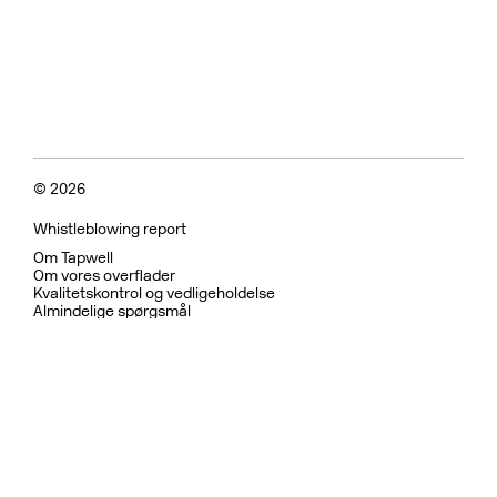
© 2026
Whistleblowing report
Om Tapwell
Om vores overflader
Kvalitetskontrol og vedligeholdelse
Almindelige spørgsmål
Fortrolighedspolitik
Garanti
Returpolitik
Betingelser for brug
Bæredygtighed og etiske
Bruser
Køkkenarmatur
Køkkenvaske
Håndvaskarmatur