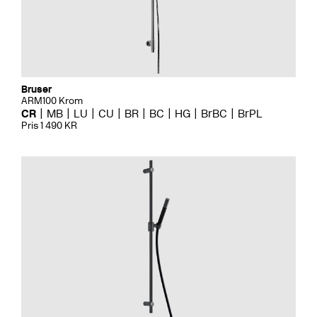
Bruser
ARM100 Krom
CR
MB
LU
CU
BR
BC
HG
BrBC
BrPL
Pris 1 490 KR