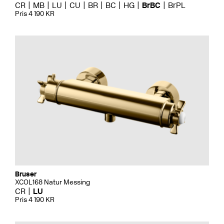
CR
MB
LU
CU
BR
BC
HG
BrBC
BrPL
Pris 4 190 KR
Bruser
XCOL168 Natur Messing
CR
LU
Pris 4 190 KR