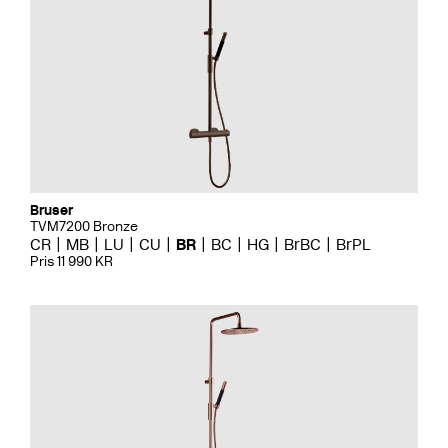
Bruser
TVM7200 Bronze
CR
MB
LU
CU
BR
BC
HG
BrBC
BrPL
Pris 11 990 KR