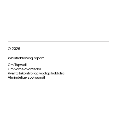
© 2026
Whistleblowing report
Om Tapwell
Om vores overflader
Kvalitetskontrol og vedligeholdelse
Almindelige spørgsmål
Fortrolighedspolitik
Garanti
Returpolitik
Betingelser for brug
Bæredygtighed og etiske
Bruser
Køkkenarmatur
Køkkenvaske