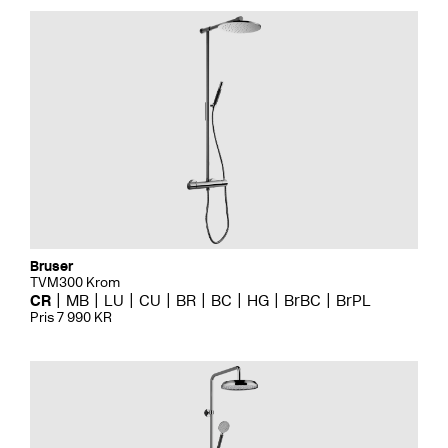
Bruser
TVM300 Krom
CR
MB
LU
CU
BR
BC
HG
BrBC
BrPL
Pris 7 990 KR