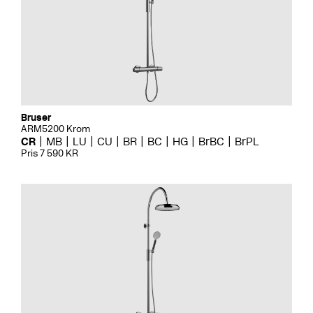
Bruser
ARM5200 Krom
CR
MB
LU
CU
BR
BC
HG
BrBC
BrPL
Pris 7 590 KR