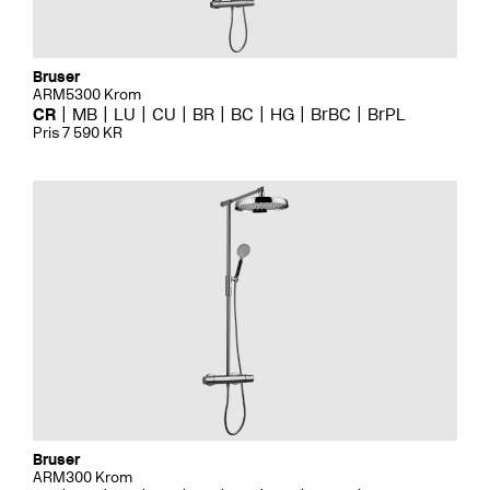
Bruser
ARM5300 Krom
CR
MB
LU
CU
BR
BC
HG
BrBC
BrPL
Pris 7 590 KR
Bruser
ARM300 Krom