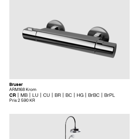
Bruser
ARM168 Krom
CR
MB
LU
CU
BR
BC
HG
BrBC
BrPL
Pris 2 590 KR