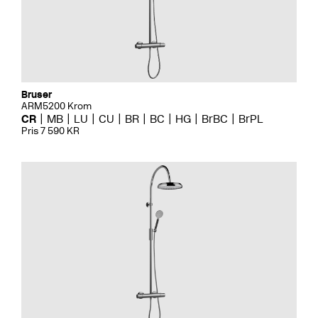
Bruser
ARM5200 Krom
CR
MB
LU
CU
BR
BC
HG
BrBC
BrPL
Pris 7 590 KR