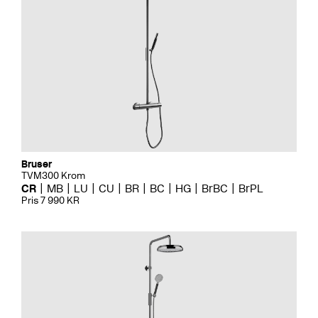
Bruser
TVM300 Krom
CR
MB
LU
CU
BR
BC
HG
BrBC
BrPL
Pris 7 990 KR