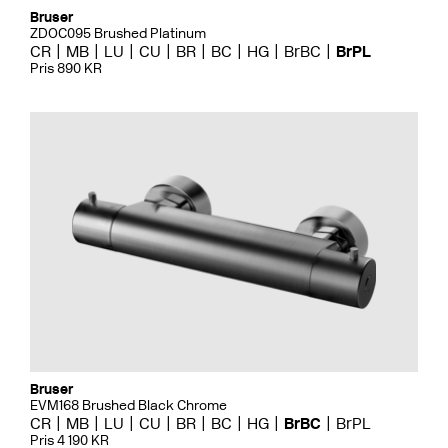
Bruser
ZDOC095 Brushed Platinum
CR
MB
LU
CU
BR
BC
HG
BrBC
BrPL
Pris 890 KR
Bruser
EVM168 Brushed Black Chrome
CR
MB
LU
CU
BR
BC
HG
BrBC
BrPL
Pris 4 190 KR