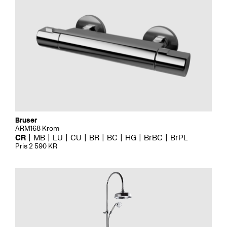
Bruser
ARM168 Krom
CR
MB
LU
CU
BR
BC
HG
BrBC
BrPL
Pris 2 590 KR