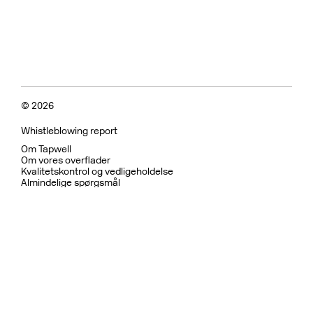
© 2026
Whistleblowing report
Om Tapwell
Om vores overflader
Kvalitetskontrol og vedligeholdelse
Almindelige spørgsmål
Fortrolighedspolitik
Garanti
Returpolitik
Betingelser for brug
Bæredygtighed og etiske
Bruser
Køkkenarmatur
Køkkenvaske
Håndvaskarmatur
Indbygget
Tilbehør til badeværelset