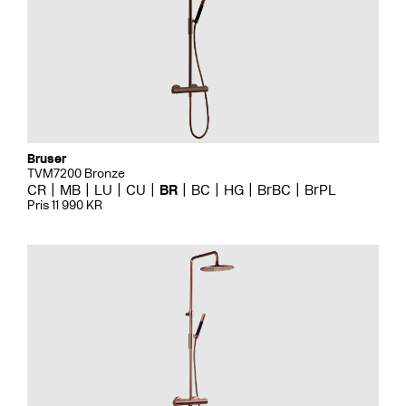
Bruser
TVM7200 Bronze
CR
MB
LU
CU
BR
BC
HG
BrBC
BrPL
Pris 11 990 KR