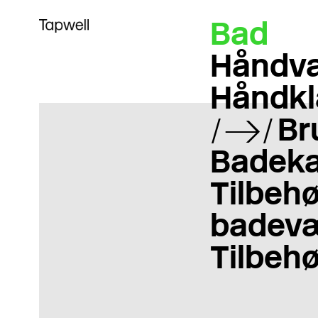
Bad
Håndva
Håndkl
Br
Badeka
Tilbehør
badevæ
Tilbehø