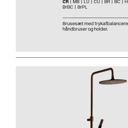
CR
MB
LU
CU
BR
BC
H
BrBC
BrPL
Brusesæt med trykafbalancere
håndbruser og holder.