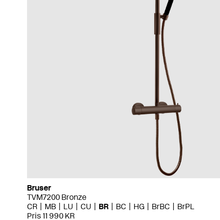
Bruser
TVM7200 Bronze
CR
MB
LU
CU
BR
BC
HG
BrBC
BrPL
Pris 11 990 KR