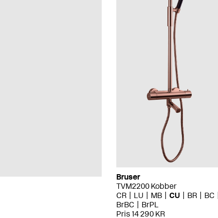
Bruser
TVM2200 Kobber
CR
LU
MB
CU
BR
BC
BrBC
BrPL
Pris 14 290 KR