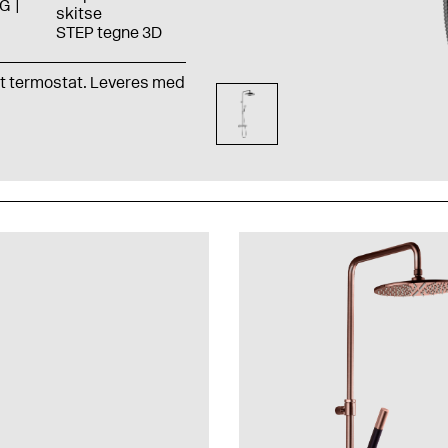
G
skitse
STEP tegne 3D
t termostat. Leveres med