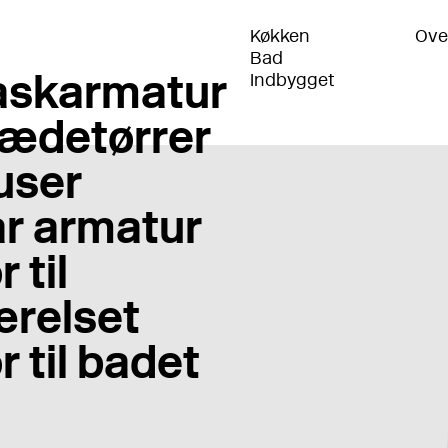
Køkken
Ove
Bad
skarmatur
Indbygget
ædetørrer
user
r armatur
 til
relset
r til badet