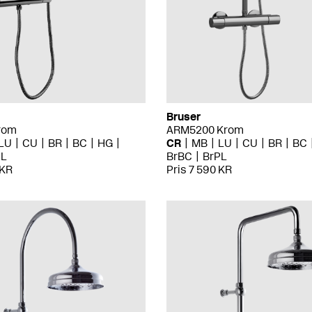
Bruser
rom
ARM5200 Krom
LU
CU
BR
BC
HG
CR
MB
LU
CU
BR
BC
PL
BrBC
BrPL
 KR
Pris 7 590 KR