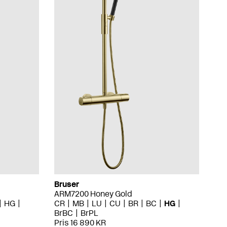
Bruser
ARM7200 Honey Gold
HG
CR
MB
LU
CU
BR
BC
HG
BrBC
BrPL
Pris 16 890 KR