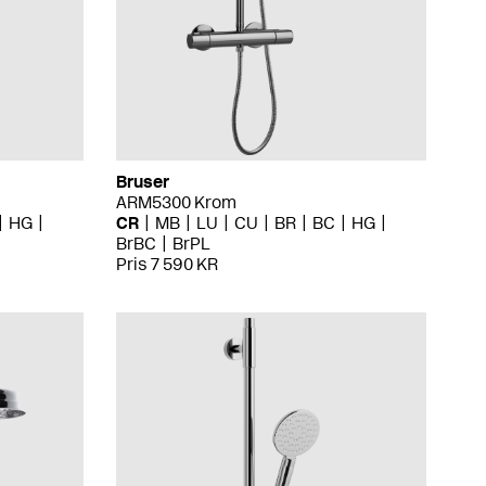
Bruser
ARM5300 Krom
HG
CR
MB
LU
CU
BR
BC
HG
BrBC
BrPL
Pris 7 590 KR