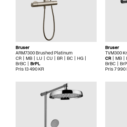
Bruser
Bruser
ARM7300 Brushed Platinum
TVM300 K
CR
MB
LU
CU
BR
BC
HG
CR
MB
BrBC
BrPL
BrBC
Br
Pris 13 490 KR
Pris 7 990