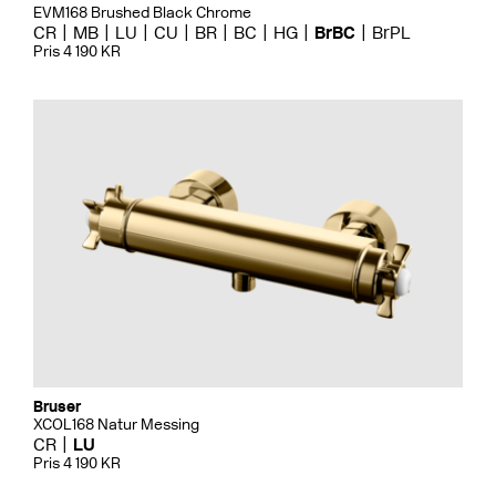
EVM168 Brushed Black Chrome
CR
MB
LU
CU
BR
BC
HG
BrBC
BrPL
Pris 4 190 KR
Bruser
XCOL168 Natur Messing
CR
LU
Pris 4 190 KR