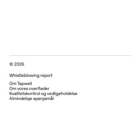
© 2026
Whistleblowing report
Om Tapwell
Om vores overflader
Kvalitetskontrol og vedligeholdelse
Almindelige spørgsmål
Fortrolighedspolitik
Garanti
Returpolitik
Betingelser for brug
Bæredygtighed og etiske
Bruser
Køkkenarmatur