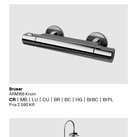
Bruser
ARM168 Krom
CR
MB
LU
CU
BR
BC
HG
BrBC
BrPL
Pris 2 590 KR