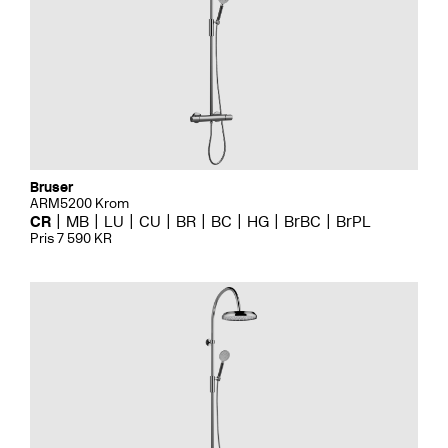
Bruser
ARM5200 Krom
CR
MB
LU
CU
BR
BC
HG
BrBC
BrPL
Pris 7 590 KR