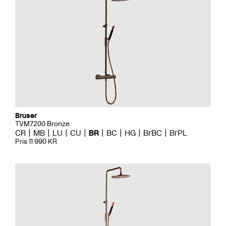
Bruser
TVM7200 Bronze
CR
MB
LU
CU
BR
BC
HG
BrBC
BrPL
Pris 11 990 KR