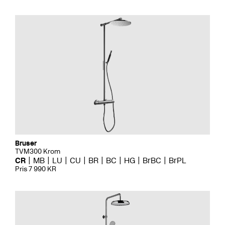
Bruser
TVM300 Krom
CR
MB
LU
CU
BR
BC
HG
BrBC
BrPL
Pris 7 990 KR