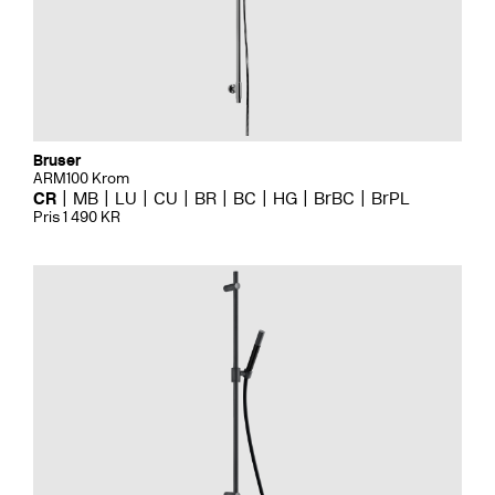
Bruser
ARM100 Krom
CR
MB
LU
CU
BR
BC
HG
BrBC
BrPL
Pris 1 490 KR