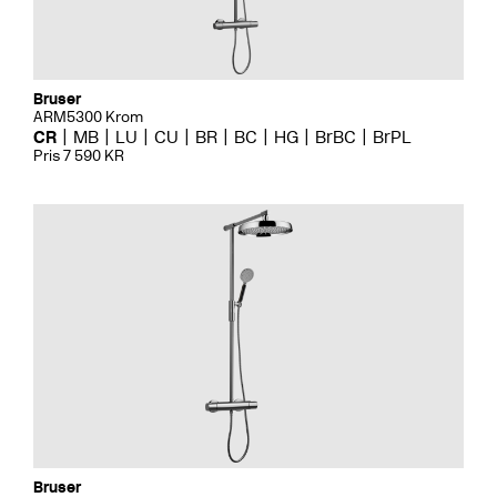
Bruser
ARM5300 Krom
CR
MB
LU
CU
BR
BC
HG
BrBC
BrPL
Pris 7 590 KR
Bruser