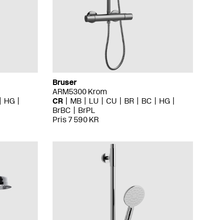
Bruser
ARM5300 Krom
HG
CR
MB
LU
CU
BR
BC
HG
BrBC
BrPL
Pris 7 590 KR