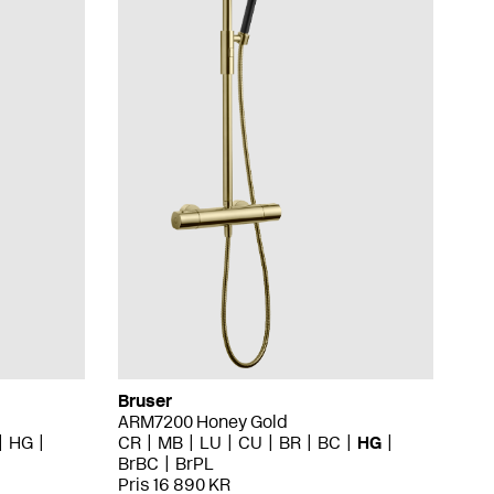
Bruser
ARM7200 Honey Gold
HG
CR
MB
LU
CU
BR
BC
HG
BrBC
BrPL
Pris 16 890 KR