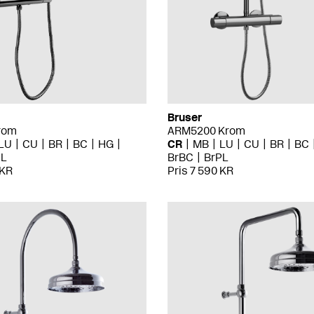
Bruser
rom
ARM5200 Krom
LU
CU
BR
BC
HG
CR
MB
LU
CU
BR
BC
PL
BrBC
BrPL
 KR
Pris 7 590 KR