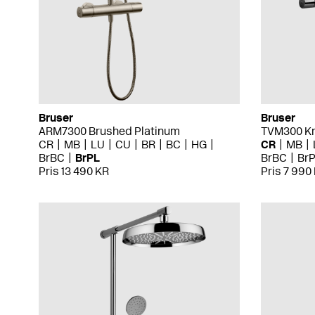
Bruser
Bruser
ARM7300 Brushed Platinum
TVM300 K
CR
MB
LU
CU
BR
BC
HG
CR
MB
BrBC
BrPL
BrBC
Br
Pris 13 490 KR
Pris 7 990