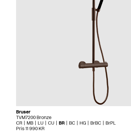
Bruser
TVM7200 Bronze
CR
MB
LU
CU
BR
BC
HG
BrBC
BrPL
Pris 11 990 KR