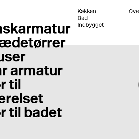
Køkken
Ove
Bad
skarmatur
Indbygget
ædetørrer
user
r armatur
 til
relset
r til badet