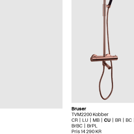
Bruser
TVM2200 Kobber
CR
LU
MB
CU
BR
BC
BrBC
BrPL
Pris 14 290 KR