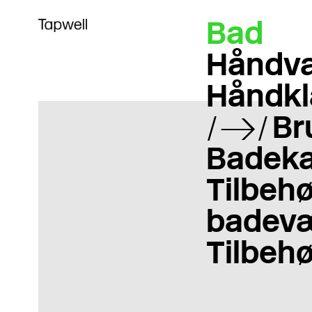
Bad
Håndva
Håndkl
Br
Badeka
Tilbehør
badevæ
Tilbehø