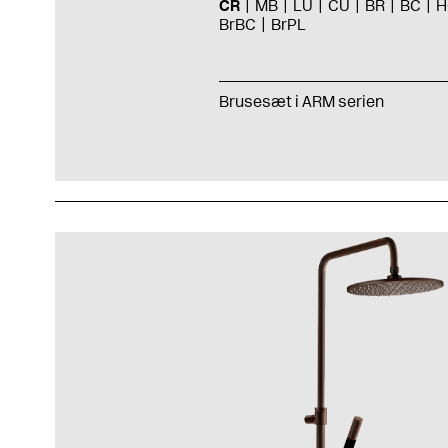
CR
MB
LU
CU
BR
BC
H
BrBC
BrPL
Brusesæt i ARM serien