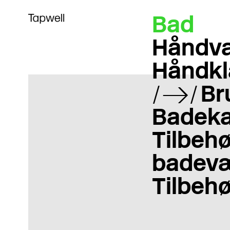
Bad
Håndva
Håndkl
Br
Badeka
Tilbehør
badevæ
Tilbehø