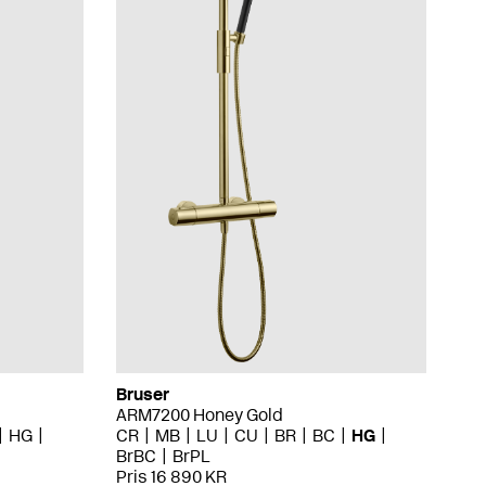
Bruser
ARM7200 Honey Gold
HG
CR
MB
LU
CU
BR
BC
HG
BrBC
BrPL
Pris 16 890 KR