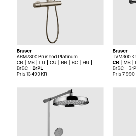
Bruser
Bruser
ARM7300 Brushed Platinum
TVM300 K
CR
MB
LU
CU
BR
BC
HG
CR
MB
BrBC
BrPL
BrBC
Br
Pris 13 490 KR
Pris 7 990