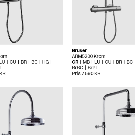
Bruser
rom
ARM5200 Krom
LU
CU
BR
BC
HG
CR
MB
LU
CU
BR
BC
PL
BrBC
BrPL
 KR
Pris 7 590 KR