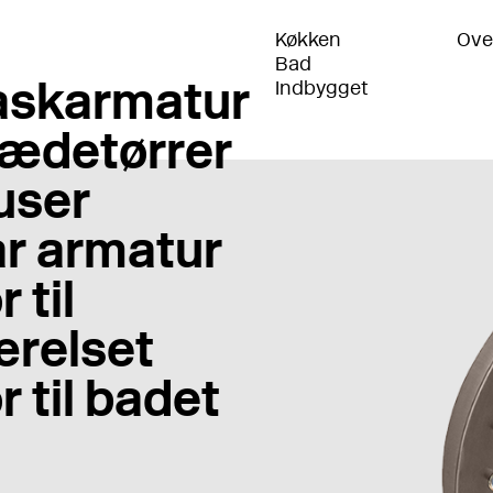
Køkken
Ove
Bad
skarmatur
Indbygget
ædetørrer
user
r armatur
 til
relset
r til badet