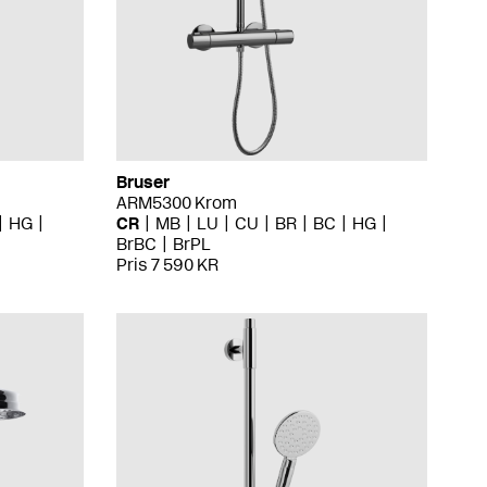
Bruser
ARM5300 Krom
HG
CR
MB
LU
CU
BR
BC
HG
BrBC
BrPL
Pris 7 590 KR