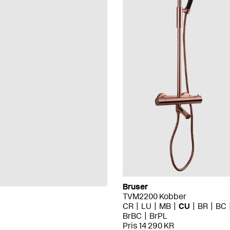
Bruser
TVM2200 Kobber
CR
LU
MB
CU
BR
BC
BrBC
BrPL
Pris 14 290 KR