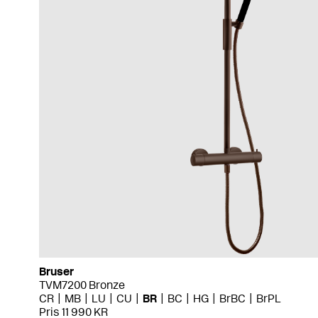
Bruser
TVM7200 Bronze
CR
MB
LU
CU
BR
BC
HG
BrBC
BrPL
Pris 11 990 KR