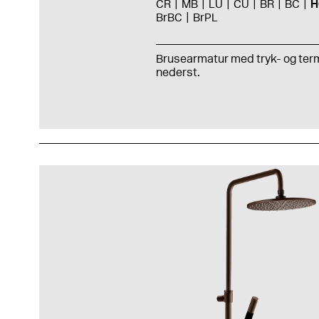
CR
MB
LU
CU
BR
BC
H
BrBC
BrPL
Brusearmatur med tryk- og ter
nederst
.