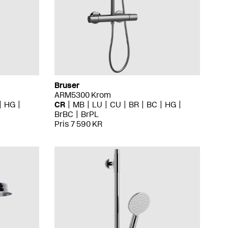
Bruser
ARM5300 Krom
HG
CR
MB
LU
CU
BR
BC
HG
BrBC
BrPL
Pris 7 590 KR