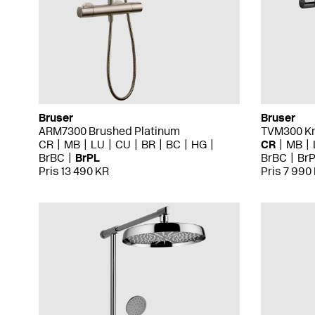
Bruser
Bruser
ARM7300 Brushed Platinum
TVM300 K
CR
MB
LU
CU
BR
BC
HG
CR
MB
BrBC
BrPL
BrBC
Br
Pris 13 490 KR
Pris 7 990