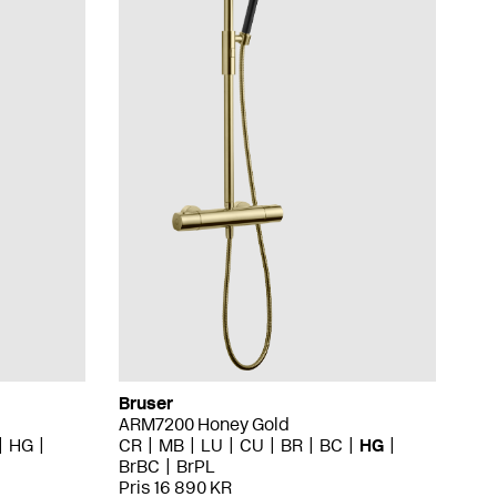
Bruser
ARM7200 Honey Gold
HG
CR
MB
LU
CU
BR
BC
HG
BrBC
BrPL
Pris 16 890 KR