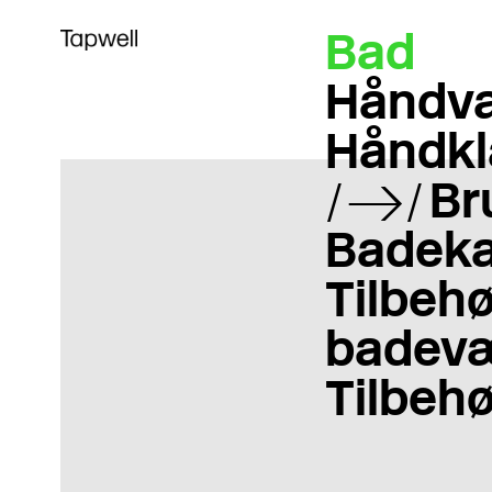
Bad
Håndva
Håndkl
Br
Badeka
Tilbehør
badevæ
Tilbehø