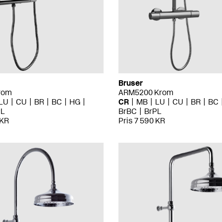
Bruser
rom
ARM5200 Krom
LU
CU
BR
BC
HG
CR
MB
LU
CU
BR
BC
PL
BrBC
BrPL
 KR
Pris 7 590 KR