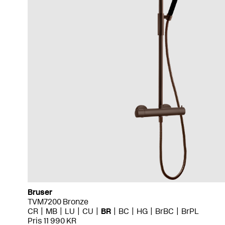
Bruser
TVM7200 Bronze
CR
MB
LU
CU
BR
BC
HG
BrBC
BrPL
Pris 11 990 KR