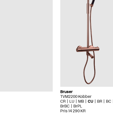
Bruser
TVM2200 Kobber
CR
LU
MB
CU
BR
BC
BrBC
BrPL
Pris 14 290 KR