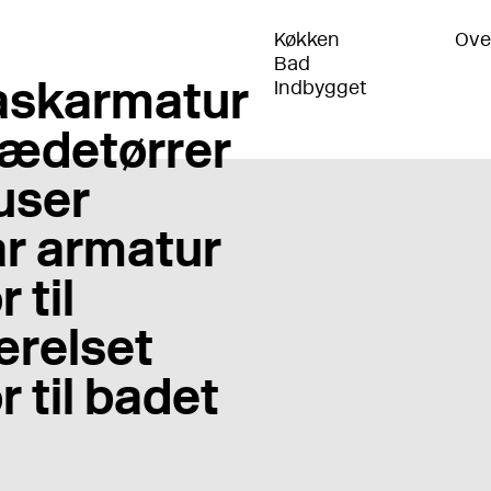
Køkken
Ove
Bad
skarmatur
Indbygget
ædetørrer
user
r armatur
 til
relset
r til badet