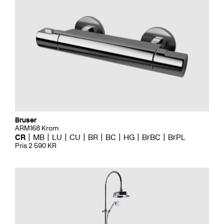
Bruser
ARM168 Krom
CR
MB
LU
CU
BR
BC
HG
BrBC
BrPL
Pris 2 590 KR