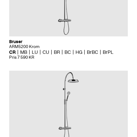
Bruser
ARM5200 Krom
CR
MB
LU
CU
BR
BC
HG
BrBC
BrPL
Pris 7 590 KR