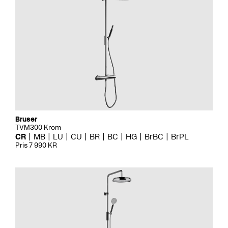
Bruser
TVM300 Krom
CR
MB
LU
CU
BR
BC
HG
BrBC
BrPL
Pris 7 990 KR