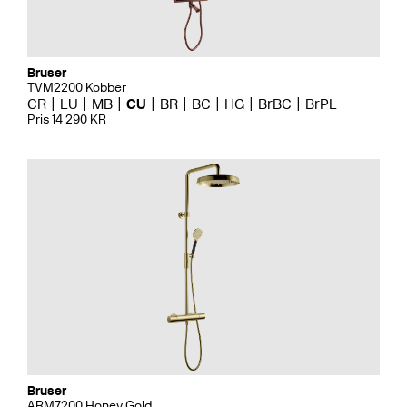
Bruser
TVM2200 Kobber
CR
LU
MB
CU
BR
BC
HG
BrBC
BrPL
Pris 14 290 KR
Bruser
ARM7200 Honey Gold