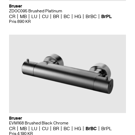
Bruser
ZDOC095 Brushed Platinum
CR
MB
LU
CU
BR
BC
HG
BrBC
BrPL
Pris 890 KR
Bruser
EVM168 Brushed Black Chrome
CR
MB
LU
CU
BR
BC
HG
BrBC
BrPL
Pris 4 190 KR