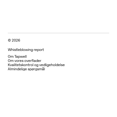
© 2026
Whistleblowing report
Om Tapwell
Om vores overflader
Kvalitetskontrol og vedligeholdelse
Almindelige spørgsmål
Fortrolighedspolitik
Garanti
Returpolitik
Betingelser for brug
Bæredygtighed og etiske
Bruser
Køkkenarmatur
Køkkenvaske
Håndvaskarmatur
Indbygget