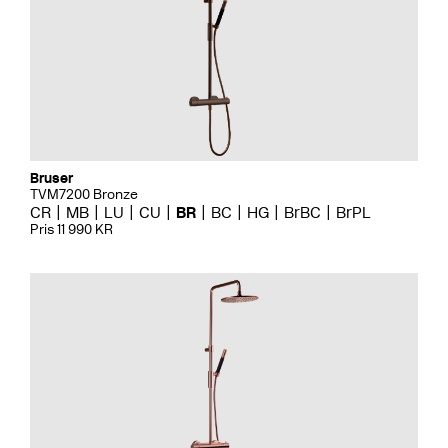
Bruser
TVM7200 Bronze
CR
MB
LU
CU
BR
BC
HG
BrBC
BrPL
Pris 11 990 KR