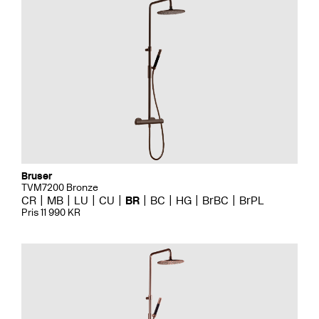
Bruser
TVM7200 Bronze
CR
MB
LU
CU
BR
BC
HG
BrBC
BrPL
Pris 11 990 KR