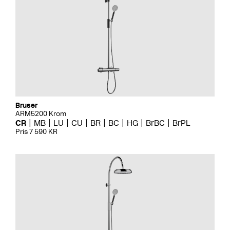
Bruser
ARM5200 Krom
CR
MB
LU
CU
BR
BC
HG
BrBC
BrPL
Pris 7 590 KR