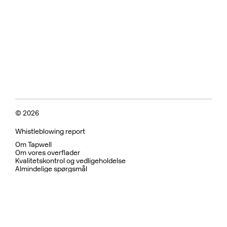
© 2026
Whistleblowing report
Om Tapwell
Om vores overflader
Kvalitetskontrol og vedligeholdelse
Almindelige spørgsmål
Fortrolighedspolitik
Garanti
Returpolitik
Betingelser for brug
Bæredygtighed og etiske
Bruser