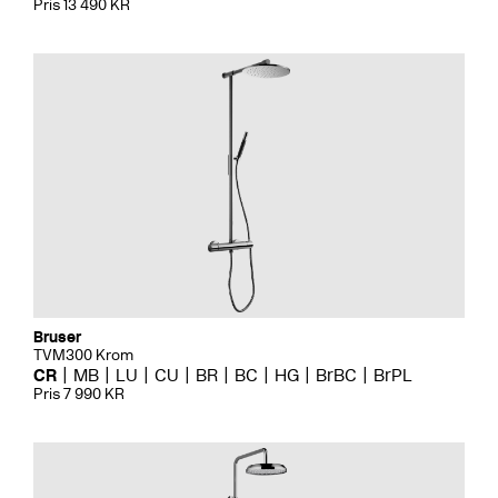
Pris 13 490 KR
Bruser
TVM300 Krom
CR
MB
LU
CU
BR
BC
HG
BrBC
BrPL
Pris 7 990 KR