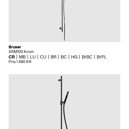
Bruser
ARM100 Krom
CR
MB
LU
CU
BR
BC
HG
BrBC
BrPL
Pris 1 490 KR