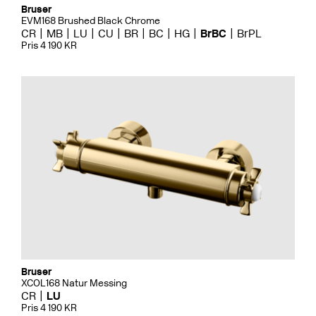
Bruser
EVM168 Brushed Black Chrome
CR
MB
LU
CU
BR
BC
HG
BrBC
BrPL
Pris 4 190 KR
Bruser
XCOL168 Natur Messing
CR
LU
Pris 4 190 KR