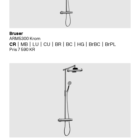
Bruser
ARM5300 Krom
CR
MB
LU
CU
BR
BC
HG
BrBC
BrPL
Pris 7 590 KR