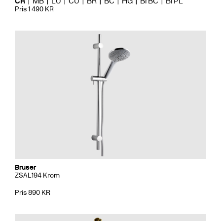
CR
MB
LU
CU
BR
BC
HG
BrBC
BrPL
Pris 1 490 KR
Bruser
ZSAL194 Krom
Pris 890 KR