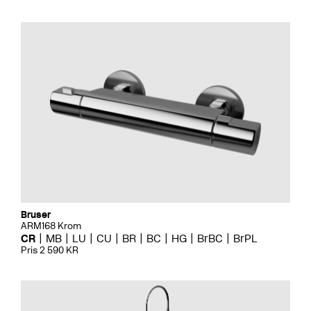
Bruser
ARM168 Krom
CR
MB
LU
CU
BR
BC
HG
BrBC
BrPL
Pris 2 590 KR