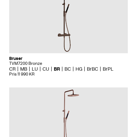
Bruser
TVM7200 Bronze
CR
MB
LU
CU
BR
BC
HG
BrBC
BrPL
Pris 11 990 KR