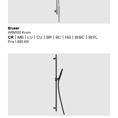
Bruser
ARM100 Krom
CR
MB
LU
CU
BR
BC
HG
BrBC
BrPL
Pris 1 490 KR