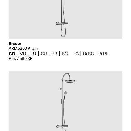
Bruser
ARM5200 Krom
CR
MB
LU
CU
BR
BC
HG
BrBC
BrPL
Pris 7 590 KR