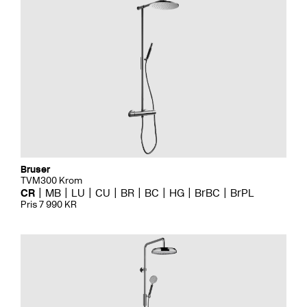
Bruser
TVM300 Krom
CR
MB
LU
CU
BR
BC
HG
BrBC
BrPL
Pris 7 990 KR