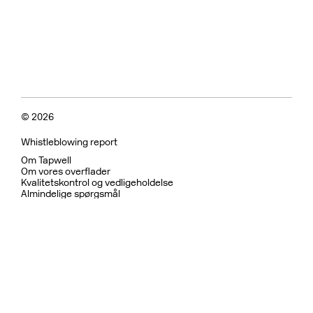
© 2026
Whistleblowing report
Om Tapwell
Om vores overflader
Kvalitetskontrol og vedligeholdelse
Almindelige spørgsmål
Fortrolighedspolitik
Garanti
Returpolitik
Betingelser for brug
Bæredygtighed og etiske
Bruser
Køkkenarmatur
Køkkenvaske
Håndvaskarmatur
Indbygget