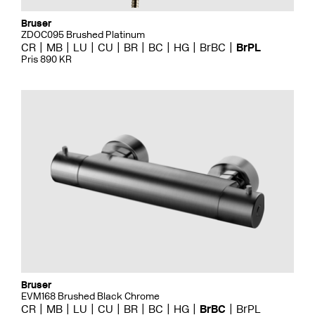
Bruser
ZDOC095 Brushed Platinum
CR
MB
LU
CU
BR
BC
HG
BrBC
BrPL
Pris 890 KR
Bruser
EVM168 Brushed Black Chrome
CR
MB
LU
CU
BR
BC
HG
BrBC
BrPL