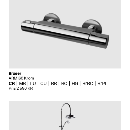
Bruser
ARM168 Krom
CR
MB
LU
CU
BR
BC
HG
BrBC
BrPL
Pris 2 590 KR