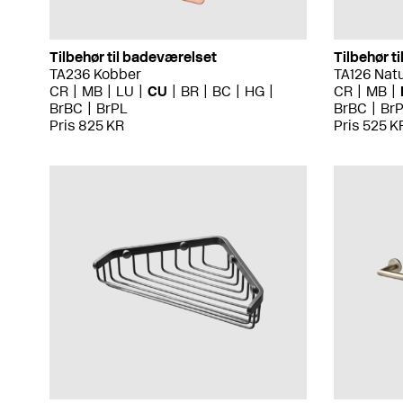
Tilbehør til badeværelset
Tilbehør t
TA236 Kobber
TA126 Nat
CR
MB
LU
CU
BR
BC
HG
CR
MB
BrBC
BrPL
BrBC
Br
Pris 825 KR
Pris 525 K