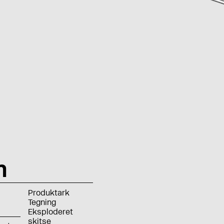
m
Produktark
Tegning
Eksploderet
skitse