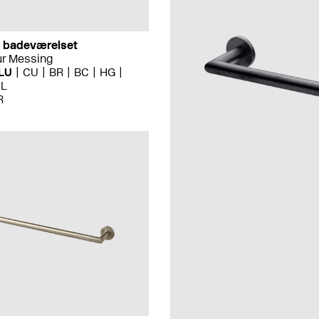
il badeværelset
ur Messing
LU
CU
BR
BC
HG
PL
R