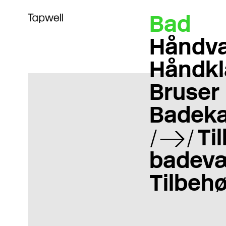
Bad
Håndva
Håndkl
Bruser
Badeka
Til
badevæ
Tilbehø