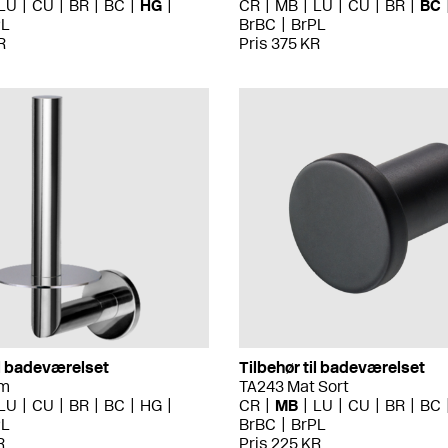
LU
CU
BR
BC
HG
CR
MB
LU
CU
BR
BC
PL
BrBC
BrPL
R
Pris 375 KR
il badeværelset
Tilbehør til badeværelset
om
TA243 Mat Sort
LU
CU
BR
BC
HG
CR
MB
LU
CU
BR
BC
PL
BrBC
BrPL
R
Pris 225 KR