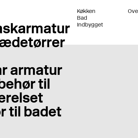
Køkken
Ove
Bad
skarmatur
Indbygget
ædetørrer
r armatur
behør til
relset
r til badet