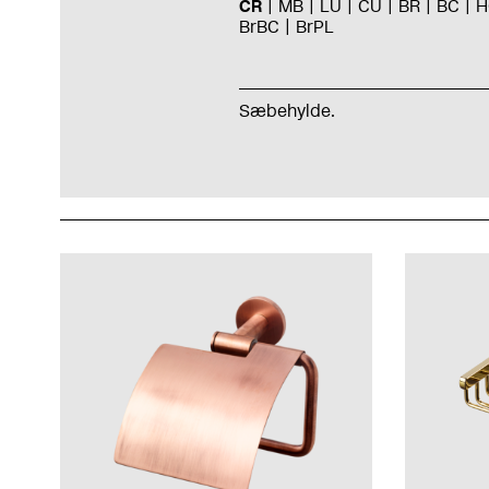
CR
MB
LU
CU
BR
BC
H
BrBC
BrPL
Sæbehylde.