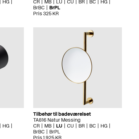
HG
CR
MB
LU
CU
BR
BC
HG
BrBC
BrPL
Pris 325 KR
Tilbehør til badeværelset
TA816 Natur Messing
HG
CR
MB
LU
CU
BR
BC
HG
BrBC
BrPL
Pris 1 925 KR