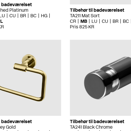
il badeværelset
shed Platinum
Tilbehør til badeværelset
LU
CU
BR
BC
HG
TA211 Mat Sort
PL
CR
MB
LU
CU
BR
BC
KR
Pris 825 KR
il badeværelset
Tilbehør til badeværelset
ey Gold
TA241 Black Chrome