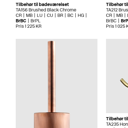
Tilbehør til badeværelset
Tilbehør t
TA156 Brushed Black Chrome
TA212 Bru
CR
MB
LU
CU
BR
BC
HG
CR
MB
BrBC
BrPL
BrBC
Br
Pris 1 225 KR
Pris 1 025 
Tilbehør t
TA235 Hon