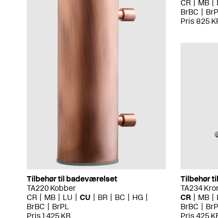
CR
MB
BrBC
Br
Pris 825 K
Tilbehør til badeværelset
Tilbehør t
TA220 Kobber
TA234 Kr
CR
MB
LU
CU
BR
BC
HG
CR
MB
BrBC
BrPL
BrBC
Br
Pris 1 425 KR
Pris 425 K