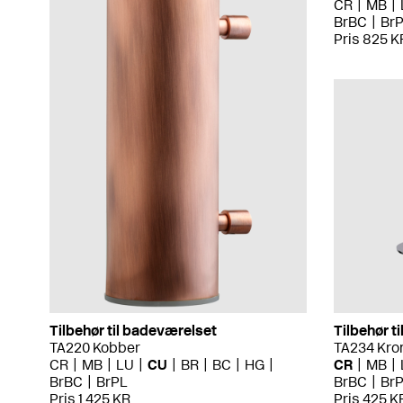
CR
MB
BrBC
Br
Pris 825 K
Tilbehør til badeværelset
Tilbehør t
TA220 Kobber
TA234 Kr
CR
MB
LU
CU
BR
BC
HG
CR
MB
BrBC
BrPL
BrBC
Br
Pris 1 425 KR
Pris 425 K