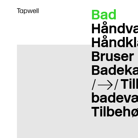
Bad
Håndva
Håndkl
Bruser
Badeka
Til
badevæ
Tilbehø