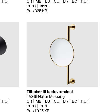
HG
CR
MB
LU
CU
BR
BC
HG
BrBC
BrPL
Pris 325 KR
Tilbehør til badeværelset
TA816 Natur Messing
HG
CR
MB
LU
CU
BR
BC
HG
BrBC
BrPL
Pris 1 925 KR