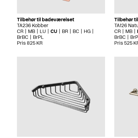
Tilbehør til badeværelset
Tilbehør t
TA236 Kobber
TA126 Nat
CR
MB
LU
CU
BR
BC
HG
CR
MB
BrBC
BrPL
BrBC
Br
Pris 825 KR
Pris 525 K