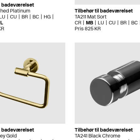
il badeværelset
shed Platinum
Tilbehør til badeværelset
LU
CU
BR
BC
HG
TA211 Mat Sort
PL
CR
MB
LU
CU
BR
BC
KR
Pris 825 KR
il badeværelset
Tilbehør til badeværelset
ey Gold
TA241 Black Chrome