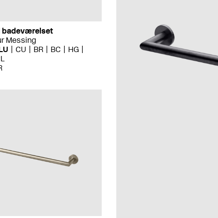
il badeværelset
ur Messing
LU
CU
BR
BC
HG
PL
R