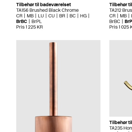
Tilbehør til badeværelset
Tilbehør t
TA156 Brushed Black Chrome
TA212 Bru
CR
MB
LU
CU
BR
BC
HG
CR
MB
BrBC
BrPL
BrBC
Br
Pris 1 225 KR
Pris 1 025 
Tilbehør t
TA235 Hon