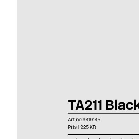
TA211 Bla
Art.no 9419145
Pris 1 225 KR