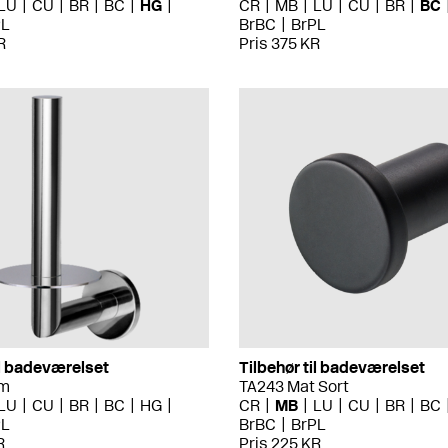
LU
CU
BR
BC
HG
CR
MB
LU
CU
BR
BC
PL
BrBC
BrPL
R
Pris 375 KR
il badeværelset
Tilbehør til badeværelset
om
TA243 Mat Sort
LU
CU
BR
BC
HG
CR
MB
LU
CU
BR
BC
PL
BrBC
BrPL
R
Pris 225 KR