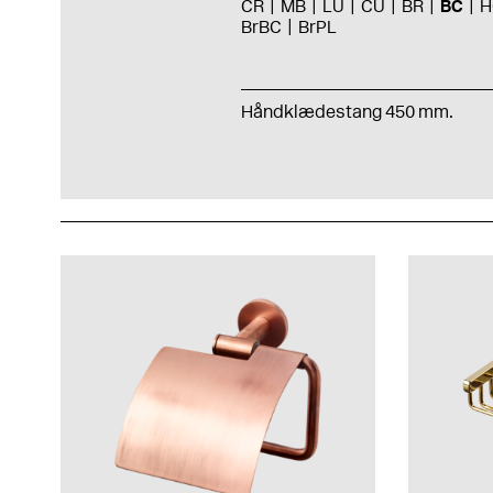
CR
MB
LU
CU
BR
BC
H
BrBC
BrPL
Håndklædestang 450 mm.