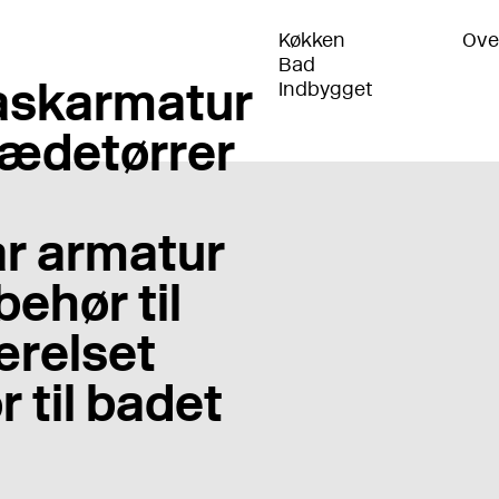
Køkken
Ove
Bad
skarmatur
Indbygget
ædetørrer
r armatur
behør til
relset
r til badet