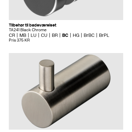
Tilbehør til badeværelset
TA241 Black Chrome
CR
MB
LU
CU
BR
BC
HG
BrBC
BrPL
Pris 375 KR