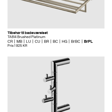
Tilbehør til badeværelset
TA814 Brushed Platinum
CR
MB
LU
CU
BR
BC
HG
BrBC
BrPL
Pris 1 925 KR