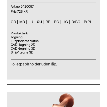
Art.no 9420087
Pris 725 KR
CR
MB
LU
CU
BR
BC
HG
BrBC
BrPL
Produktark
Tegning
Eksploderet skitse
CAD-tegning 2D
CAD-tegning 3D
STEP tegne 3D
Toiletpapirholder uden låg.