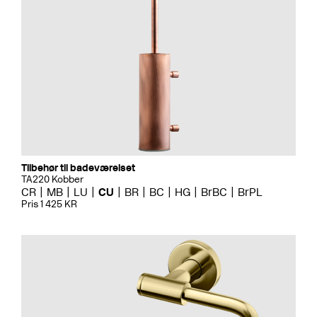
Tilbehør til badeværelset
TA220 Kobber
CR
MB
LU
CU
BR
BC
HG
BrBC
BrPL
Pris 1 425 KR