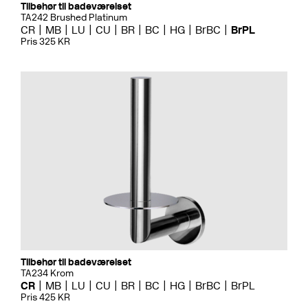
Tilbehør til badeværelset
TA242 Brushed Platinum
CR
MB
LU
CU
BR
BC
HG
BrBC
BrPL
Pris 325 KR
Tilbehør til badeværelset
TA234 Krom
CR
MB
LU
CU
BR
BC
HG
BrBC
BrPL
Pris 425 KR