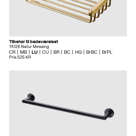
Tilbehør til badeværelset
TA126 Natur Messing
CR
MB
LU
CU
BR
BC
HG
BrBC
BrPL
Pris 525 KR