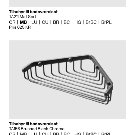
Tilbehør til badeværelset
TA211 Mat Sort
CR
MB
LU
CU
BR
BC
HG
BrBC
BrPL
Pris 825 KR
Tilbehør til badeværelset
TA156 Brushed Black Chrome
CR
MB
LU
CU
BR
BC
HG
BrBC
BrPL