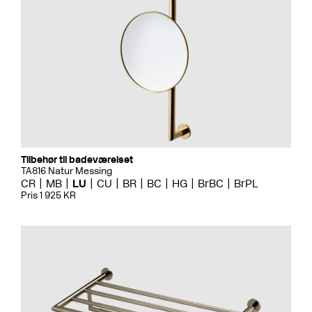
Tilbehør til badeværelset
TA816 Natur Messing
CR
MB
LU
CU
BR
BC
HG
BrBC
BrPL
Pris 1 925 KR