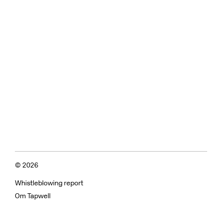
© 2026
Whistleblowing report
Om Tapwell
Om vores overflader
Kvalitetskontrol og vedligeholdelse
Almindelige spørgsmål