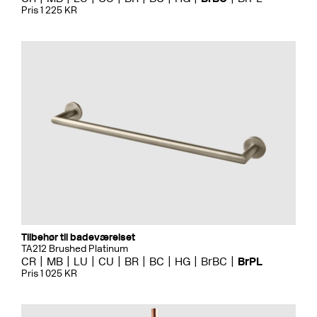
Pris 1 225 KR
Tilbehør til badeværelset
TA212 Brushed Platinum
CR
MB
LU
CU
BR
BC
HG
BrBC
BrPL
Pris 1 025 KR