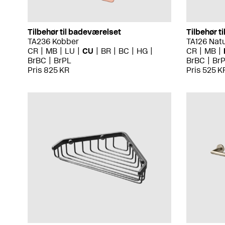
Tilbehør til badeværelset
Tilbehør t
TA236 Kobber
TA126 Nat
CR
MB
LU
CU
BR
BC
HG
CR
MB
BrBC
BrPL
BrBC
Br
Pris 825 KR
Pris 525 K