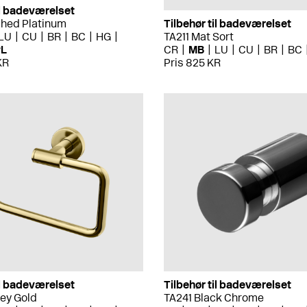
il badeværelset
shed Platinum
Tilbehør til badeværelset
LU
CU
BR
BC
HG
TA211 Mat Sort
PL
CR
MB
LU
CU
BR
BC
KR
Pris 825 KR
il badeværelset
Tilbehør til badeværelset
ey Gold
TA241 Black Chrome