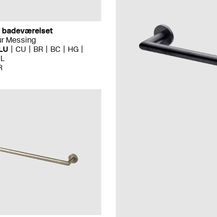
il badeværelset
ur Messing
LU
CU
BR
BC
HG
PL
R