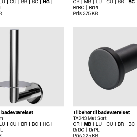
LU
CU
BR
BC
HG
CR
MB
LU
CU
BR
BC
PL
BrBC
BrPL
R
Pris 375 KR
il badeværelset
Tilbehør til badeværelset
om
TA243 Mat Sort
LU
CU
BR
BC
HG
CR
MB
LU
CU
BR
BC
PL
BrBC
BrPL
R
Pris 225 KR