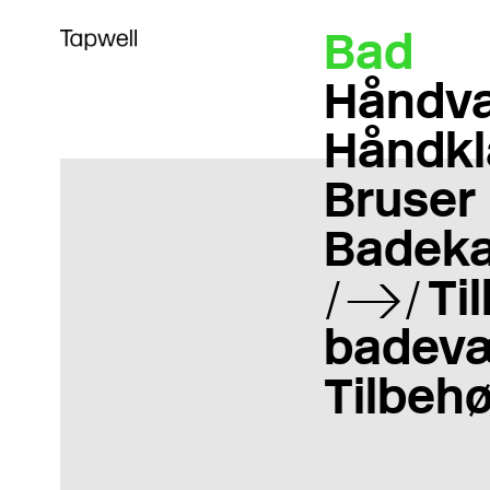
Bad
Håndva
Håndkl
Bruser
Badeka
Til
badevæ
Tilbehø