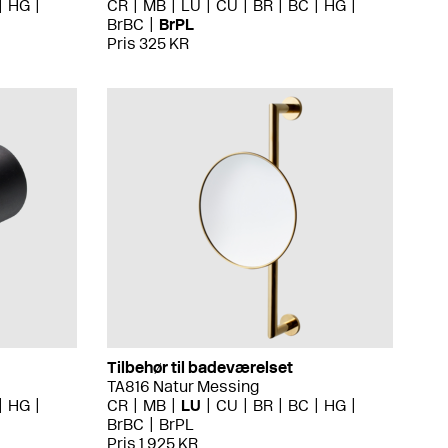
HG
CR
MB
LU
CU
BR
BC
HG
BrBC
BrPL
Pris 325 KR
Tilbehør til badeværelset
TA816 Natur Messing
HG
CR
MB
LU
CU
BR
BC
HG
BrBC
BrPL
Pris 1 925 KR