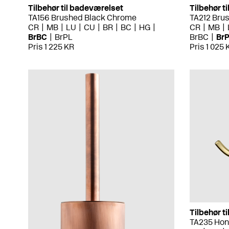
Tilbehør til badeværelset
Tilbehør t
TA156 Brushed Black Chrome
TA212 Bru
CR
MB
LU
CU
BR
BC
HG
CR
MB
BrBC
BrPL
BrBC
Br
Pris 1 225 KR
Pris 1 025 
Tilbehør t
TA235 Hon