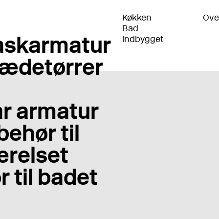
Køkken
Ove
Bad
skarmatur
Indbygget
ædetørrer
r armatur
behør til
relset
r til badet