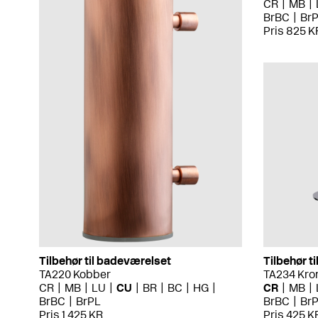
CR
MB
BrBC
Br
Pris 825 K
Tilbehør til badeværelset
Tilbehør t
TA220 Kobber
TA234 Kr
CR
MB
LU
CU
BR
BC
HG
CR
MB
BrBC
BrPL
BrBC
Br
Pris 1 425 KR
Pris 425 K