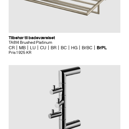
Tilbehør til badeværelset
TA814 Brushed Platinum
CR
MB
LU
CU
BR
BC
HG
BrBC
BrPL
Pris 1 925 KR