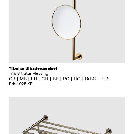
Tilbehør til badeværelset
TA816 Natur Messing
CR
MB
LU
CU
BR
BC
HG
BrBC
BrPL
Pris 1 925 KR