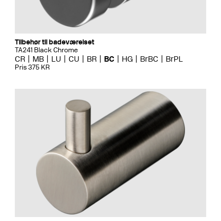
Tilbehør til badeværelset
TA241 Black Chrome
CR
MB
LU
CU
BR
BC
HG
BrBC
BrPL
Pris 375 KR