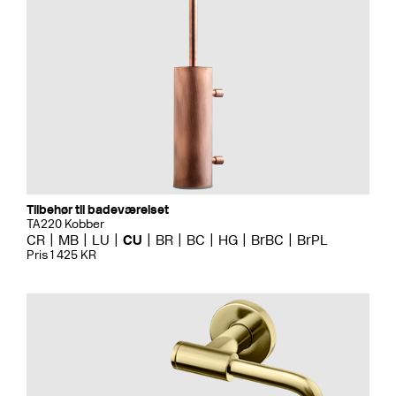
Tilbehør til badeværelset
TA220 Kobber
CR
MB
LU
CU
BR
BC
HG
BrBC
BrPL
Pris 1 425 KR