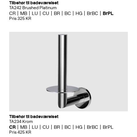
Tilbehør til badeværelset
TA242 Brushed Platinum
CR
MB
LU
CU
BR
BC
HG
BrBC
BrPL
Pris 325 KR
Tilbehør til badeværelset
TA234 Krom
CR
MB
LU
CU
BR
BC
HG
BrBC
BrPL
Pris 425 KR