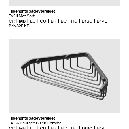
Tilbehør til badeværelset
TA211 Mat Sort
CR
MB
LU
CU
BR
BC
HG
BrBC
BrPL
Pris 825 KR
Tilbehør til badeværelset
TA156 Brushed Black Chrome
CR
MB
LU
CU
BR
BC
HG
BrBC
BrPL