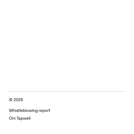
© 2026
Whistleblowing report
Om Tapwell
Om vores overflader
Kvalitetskontrol og vedligeholdelse
Almindelige spørgsmål