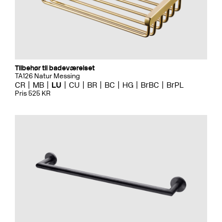
Tilbehør til badeværelset
TA126 Natur Messing
CR
MB
LU
CU
BR
BC
HG
BrBC
BrPL
Pris 525 KR