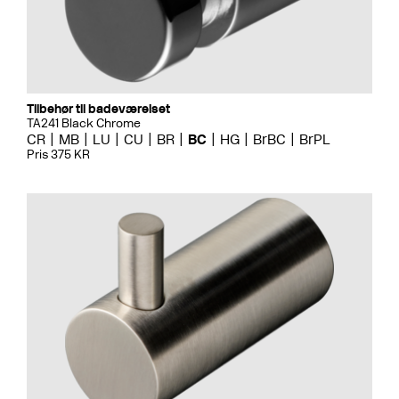
Tilbehør til badeværelset
TA241 Black Chrome
CR
MB
LU
CU
BR
BC
HG
BrBC
BrPL
Pris 375 KR