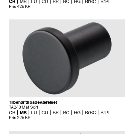
CR
MB
LU
CU
BR
BC
HG
BrBC
BrPL
Pris 425 KR
Tilbehør til badeværelset
TA243 Mat Sort
CR
MB
LU
CU
BR
BC
HG
BrBC
BrPL
Pris 225 KR