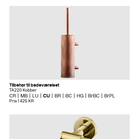
Tilbehør til badeværelset
TA220 Kobber
CR
MB
LU
CU
BR
BC
HG
BrBC
BrPL
Pris 1 425 KR