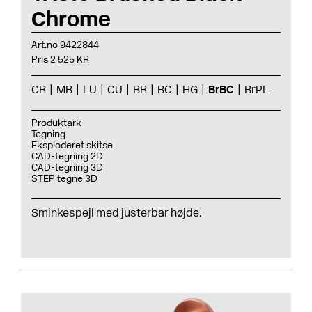
Chrome
Art.no 9422844
Pris 2 525 KR
CR
MB
LU
CU
BR
BC
HG
BrBC
BrPL
Produktark
Tegning
Eksploderet skitse
CAD-tegning 2D
CAD-tegning 3D
STEP tegne 3D
Sminkespejl med justerbar højde.