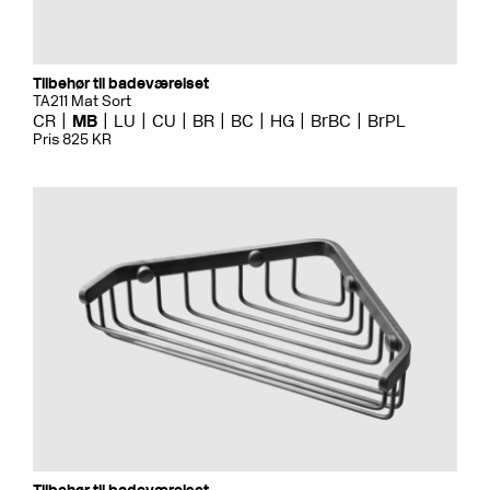
Tilbehør til badeværelset
TA211 Mat Sort
CR
MB
LU
CU
BR
BC
HG
BrBC
BrPL
Pris 825 KR