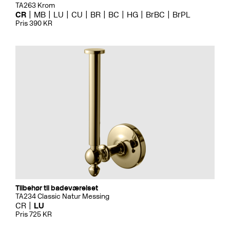
TA263 Krom
CR
MB
LU
CU
BR
BC
HG
BrBC
BrPL
Pris 390 KR
Tilbehør til badeværelset
TA234 Classic Natur Messing
CR
LU
Pris 725 KR