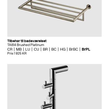
Tilbehør til badeværelset
TA814 Brushed Platinum
CR
MB
LU
CU
BR
BC
HG
BrBC
BrPL
Pris 1 925 KR