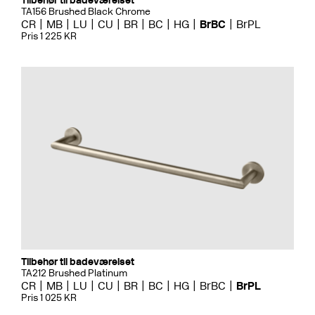
Tilbehør til badeværelset
TA156 Brushed Black Chrome
CR
MB
LU
CU
BR
BC
HG
BrBC
BrPL
Pris 1 225 KR
Tilbehør til badeværelset
TA212 Brushed Platinum
CR
MB
LU
CU
BR
BC
HG
BrBC
BrPL
Pris 1 025 KR