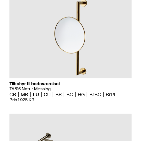
Tilbehør til badeværelset
TA816 Natur Messing
CR
MB
LU
CU
BR
BC
HG
BrBC
BrPL
Pris 1 925 KR