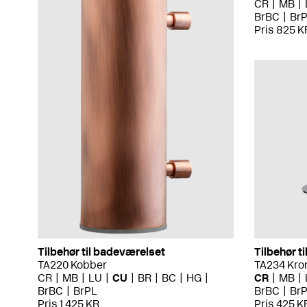
CR
MB
BrBC
Br
Pris 825 K
Tilbehør til badeværelset
Tilbehør t
TA220 Kobber
TA234 Kr
CR
MB
LU
CU
BR
BC
HG
CR
MB
BrBC
BrPL
BrBC
Br
Pris 1 425 KR
Pris 425 K