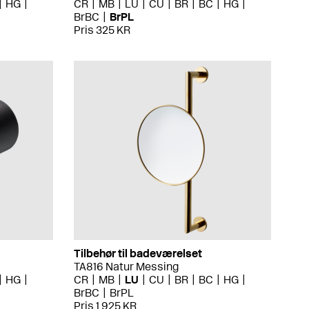
HG
CR
MB
LU
CU
BR
BC
HG
BrBC
BrPL
Pris 325 KR
Tilbehør til badeværelset
TA816 Natur Messing
HG
CR
MB
LU
CU
BR
BC
HG
BrBC
BrPL
Pris 1 925 KR