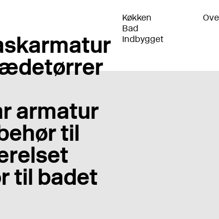
Køkken
Ove
Bad
skarmatur
Indbygget
ædetørrer
r armatur
behør til
relset
r til badet