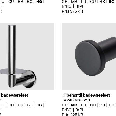
LU
CU
BR
BC
HG
CR
MB
LU
CU
BR
BC
PL
BrBC
BrPL
R
Pris 375 KR
il badeværelset
Tilbehør til badeværelset
om
TA243 Mat Sort
LU
CU
BR
BC
HG
CR
MB
LU
CU
BR
BC
PL
BrBC
BrPL
R
Pris 225 KR