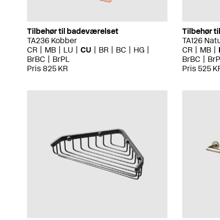
Tilbehør til badeværelset
Tilbehør t
TA236 Kobber
TA126 Nat
CR
MB
LU
CU
BR
BC
HG
CR
MB
BrBC
BrPL
BrBC
Br
Pris 825 KR
Pris 525 K