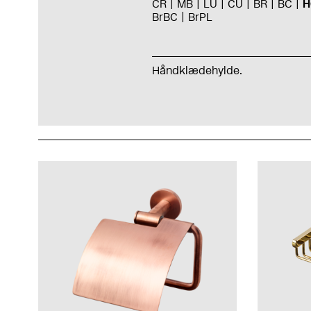
CR
MB
LU
CU
BR
BC
H
BrBC
BrPL
Håndklædehylde.