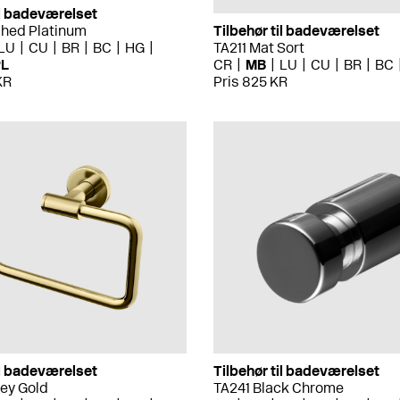
il badeværelset
shed Platinum
Tilbehør til badeværelset
LU
CU
BR
BC
HG
TA211 Mat Sort
PL
CR
MB
LU
CU
BR
BC
KR
Pris 825 KR
il badeværelset
Tilbehør til badeværelset
ey Gold
TA241 Black Chrome