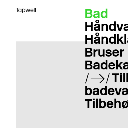
Bad
Håndva
Håndkl
Bruser
Badeka
Til
badevæ
Tilbehø