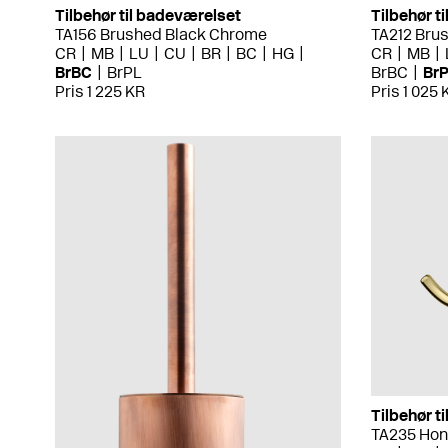
Tilbehør til badeværelset
Tilbehør t
TA156 Brushed Black Chrome
TA212 Bru
CR
MB
LU
CU
BR
BC
HG
CR
MB
BrBC
BrPL
BrBC
Br
Pris 1 225 KR
Pris 1 025 
Tilbehør t
TA235 Hon