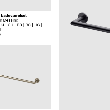
il badeværelset
ur Messing
LU
CU
BR
BC
HG
PL
R