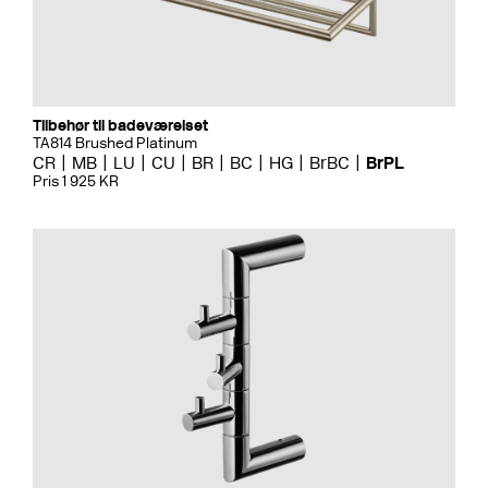
Tilbehør til badeværelset
TA814 Brushed Platinum
CR
MB
LU
CU
BR
BC
HG
BrBC
BrPL
Pris 1 925 KR