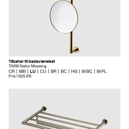
Tilbehør til badeværelset
TA816 Natur Messing
CR
MB
LU
CU
BR
BC
HG
BrBC
BrPL
Pris 1 925 KR