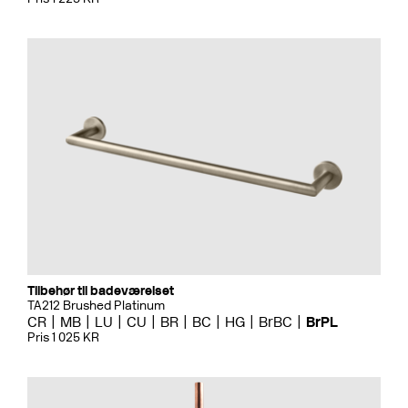
Tilbehør til badeværelset
TA212 Brushed Platinum
CR
MB
LU
CU
BR
BC
HG
BrBC
BrPL
Pris 1 025 KR