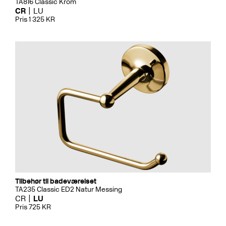
TA816 Classic Krom
CR
LU
Pris 1 325 KR
Tilbehør til badeværelset
TA235 Classic ED2 Natur Messing
CR
LU
Pris 725 KR