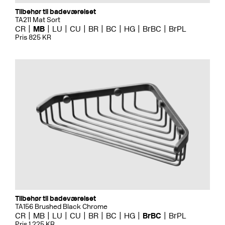
Tilbehør til badeværelset
TA211 Mat Sort
CR
MB
LU
CU
BR
BC
HG
BrBC
BrPL
Pris 825 KR
Tilbehør til badeværelset
TA156 Brushed Black Chrome
CR
MB
LU
CU
BR
BC
HG
BrBC
BrPL
Pris 1 225 KR