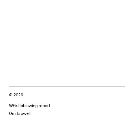
© 2026
Whistleblowing report
Om Tapwell
Om vores overflader
Kvalitetskontrol og vedligeholdelse
Almindelige spørgsmål
Fortrolighedspolitik