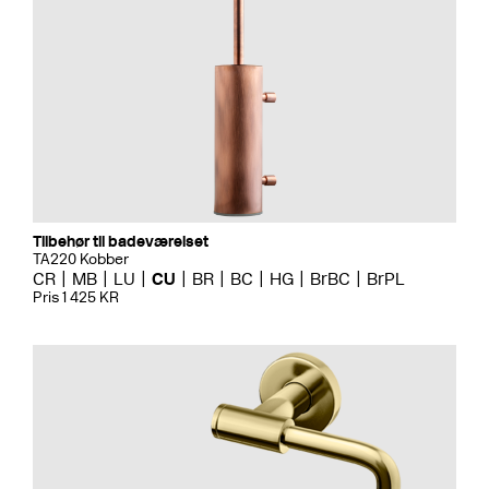
Tilbehør til badeværelset
TA220 Kobber
CR
MB
LU
CU
BR
BC
HG
BrBC
BrPL
Pris 1 425 KR