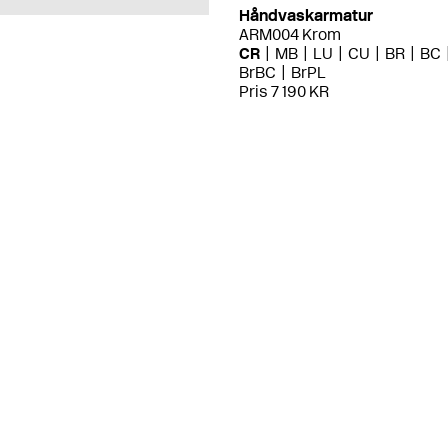
Håndvaskarmatur
ARM004 Krom
CR
MB
LU
CU
BR
BC
BrBC
BrPL
Pris 7 190 KR