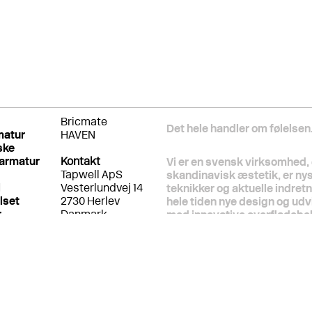
Bricmate
Det hele handler om følelsen
matur
HAVEN
ske
armatur
Kontakt
Vi er en svensk virksomhed, 
Tapwell ApS
skandinavisk æstetik, er ny
l
Vesterlundvej 14
teknikker og aktuelle indret
lset
2730 Herlev
hele tiden nye design og udv
r
Danmark
med innovative overfladebeh
info@tapwell.dk
naturligvis helt styr på byg
og installationsmetoder. Vi
Kundesupport:
samme italienske producent s
Back Office
siden, fordi vi ved, at de ald
info@tapwell.dk
gærdet er lavest. Vi prioriter
+45 7174 7710
følelsens skyld.
Alle hverdage fra