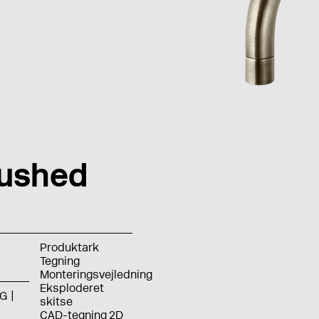
ushed
Produktark
Tegning
Monteringsvejledning
Eksploderet
G
skitse
CAD-tegning 2D