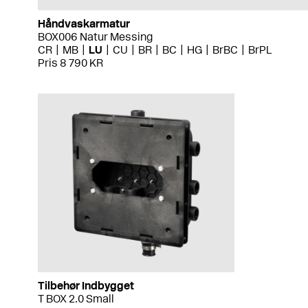
Håndvaskarmatur
BOX006 Natur Messing
CR
MB
LU
CU
BR
BC
HG
BrBC
BrPL
Pris 8 790 KR
Tilbehør Indbygget
T BOX 2.0 Small