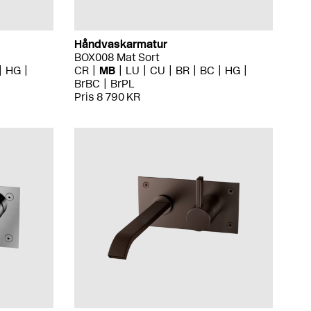
Håndvaskarmatur
BOX008 Mat Sort
HG
CR
MB
LU
CU
BR
BC
HG
BrBC
BrPL
Pris 8 790 KR