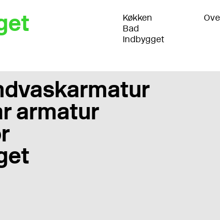
get
Køkken
Ove
Bad
Indbygget
ndvaskarmatur
r armatur
r
get