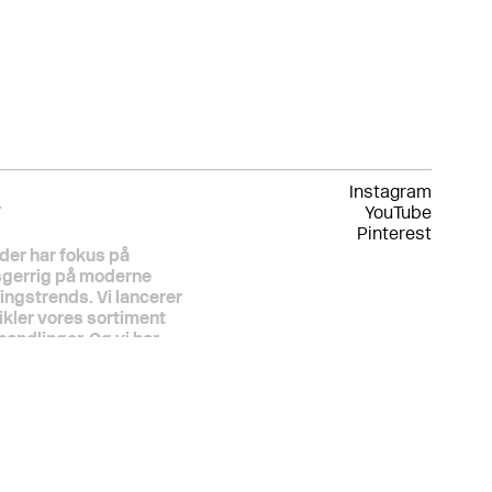
Instagram
.
YouTube
Pinterest
der har fokus på
sgerrig på moderne
ningstrends. Vi lancerer
ikler vores sortiment
andlinger. Og vi har
genormer, forsikringskrav
 har samarbejdet med den
iden starten for tyve år
rig springer over, hvor
er altid kvaliteten. For