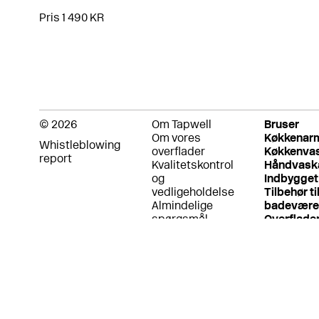
Pris 1 490 KR
© 2026
Om Tapwell
Bruser
Om vores
Køkkenar
Whistleblowing
overflader
Køkkenva
report
Kvalitetskontrol
Håndvask
og
Indbygget
vedligeholdelse
Tilbehør ti
Almindelige
badevære
spørgsmål
Overflade
Fortrolighedspolitik
Garanti
Returpolitik
Betingelser for
brug
Bæredygtighed
og etiske