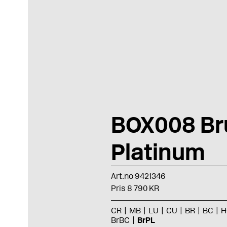
BOX008 Br
Platinum
Art.no 9421346
Pris 8 790 KR
CR
MB
LU
CU
BR
BC
H
BrBC
BrPL