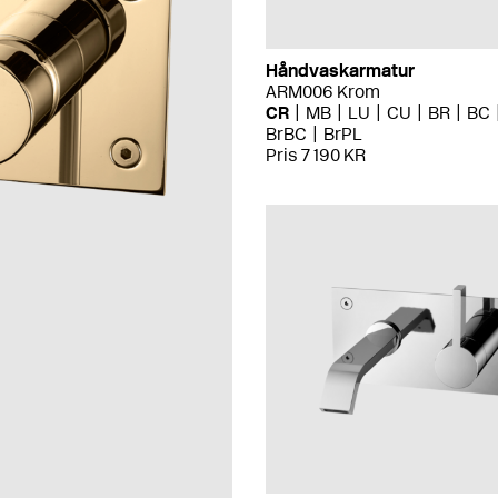
Håndvaskarmatur
ARM006 Krom
CR
MB
LU
CU
BR
BC
BrBC
BrPL
Pris 7 190 KR