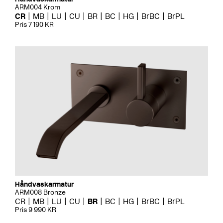
ARM004 Krom
CR
MB
LU
CU
BR
BC
HG
BrBC
BrPL
Pris 7 190 KR
Håndvaskarmatur
ARM008 Bronze
CR
MB
LU
CU
BR
BC
HG
BrBC
BrPL
Pris 9 990 KR