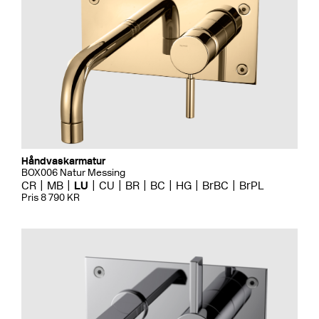
Håndvaskarmatur
BOX006 Natur Messing
CR
MB
LU
CU
BR
BC
HG
BrBC
BrPL
Pris 8 790 KR