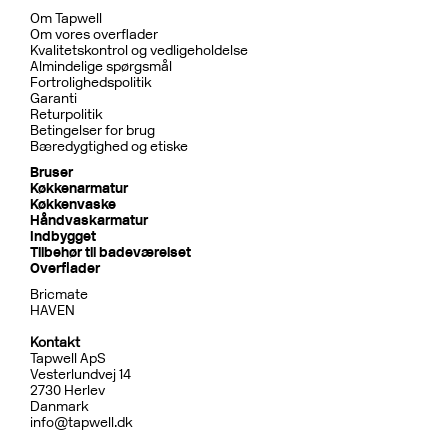
Om Tapwell
Om vores overflader
Kvalitetskontrol og vedligeholdelse
Almindelige spørgsmål
Fortrolighedspolitik
Garanti
Returpolitik
Betingelser for brug
Bæredygtighed og etiske
Bruser
Køkkenarmatur
Køkkenvaske
Håndvaskarmatur
Indbygget
Tilbehør til badeværelset
Overflader
Bricmate
HAVEN
Kontakt
Tapwell ApS
Vesterlundvej 14
2730 Herlev
Danmark
info@tapwell.dk