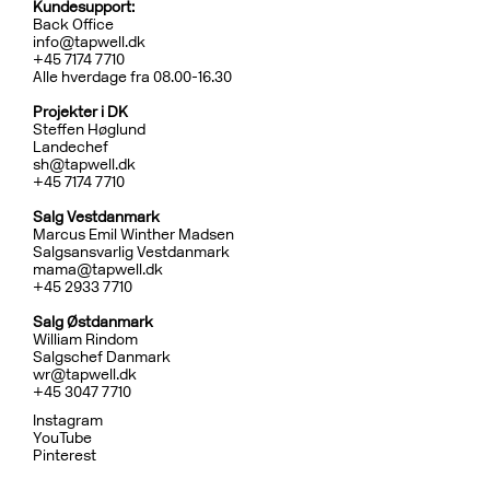
Kundesupport:
Back Office
info@tapwell.dk
+45 7174 7710
Alle hverdage fra 08.00-16.30
Projekter i DK
Steffen Høglund
Landechef
sh@tapwell.dk
+45 7174 7710
Salg Vestdanmark
Marcus Emil Winther Madsen
Salgsansvarlig Vestdanmark
mama@tapwell.dk
+4
5 2933 7710
Salg
Østdanmark
William Rindom
Salgschef Danmark
wr@tapwell.dk
+45 3047 7710
Instagram
YouTube
Pinterest