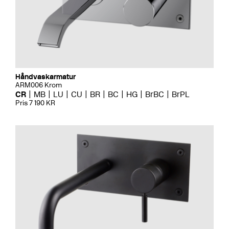
Håndvaskarmatur
ARM006 Krom
CR
MB
LU
CU
BR
BC
HG
BrBC
BrPL
Pris 7 190 KR