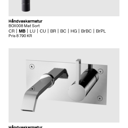
Håndvaskarmatur
BOX008 Mat Sort
CR
MB
LU
CU
BR
BC
HG
BrBC
BrPL
Pris 8 790 KR
Håndvaskarmatur