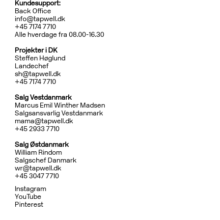
Kundesupport:
Back Office
info@tapwell.dk
+45 7174 7710
Alle hverdage fra 08.00-16.30
Projekter i DK
Steffen Høglund
Landechef
sh@tapwell.dk
+45 7174 7710
Salg Vestdanmark
Marcus Emil Winther Madsen
Salgsansvarlig Vestdanmark
mama@tapwell.dk
+4
5 2933 7710
Salg
Østdanmark
William Rindom
Salgschef Danmark
wr@tapwell.dk
+45 3047 7710
Instagram
YouTube
Pinterest