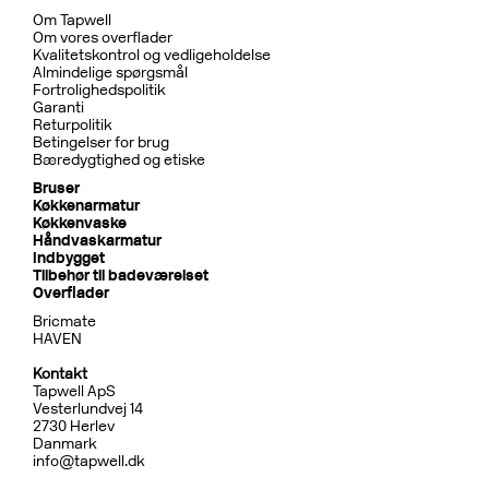
Om Tapwell
Om vores overflader
Kvalitetskontrol og vedligeholdelse
Almindelige spørgsmål
Fortrolighedspolitik
Garanti
Returpolitik
Betingelser for brug
Bæredygtighed og etiske
Bruser
Køkkenarmatur
Køkkenvaske
Håndvaskarmatur
Indbygget
Tilbehør til badeværelset
Overflader
Bricmate
HAVEN
Kontakt
Tapwell ApS
Vesterlundvej 14
2730 Herlev
Danmark
info@tapwell.dk