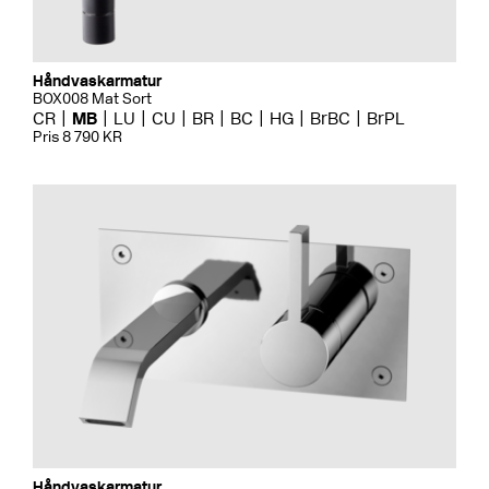
Håndvaskarmatur
BOX008 Mat Sort
CR
MB
LU
CU
BR
BC
HG
BrBC
BrPL
Pris 8 790 KR
Håndvaskarmatur