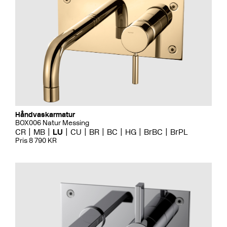
Håndvaskarmatur
BOX006 Natur Messing
CR
MB
LU
CU
BR
BC
HG
BrBC
BrPL
Pris 8 790 KR