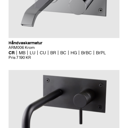
Håndvaskarmatur
ARM006 Krom
CR
MB
LU
CU
BR
BC
HG
BrBC
BrPL
Pris 7 190 KR