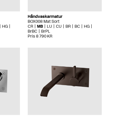
Håndvaskarmatur
BOX008 Mat Sort
HG
CR
MB
LU
CU
BR
BC
HG
BrBC
BrPL
Pris 8 790 KR