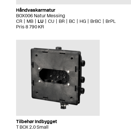
Håndvaskarmatur
BOX006 Natur Messing
CR
MB
LU
CU
BR
BC
HG
BrBC
BrPL
Pris 8 790 KR
Tilbehør Indbygget
T BOX 2.0 Small