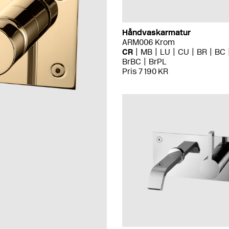
Håndvaskarmatur
ARM006 Krom
CR
MB
LU
CU
BR
BC
BrBC
BrPL
Pris 7 190 KR