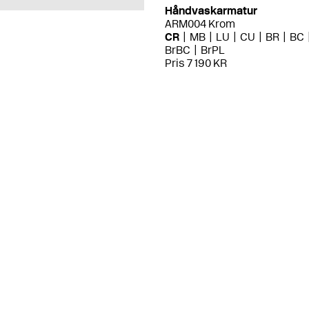
Håndvaskarmatur
ARM004 Krom
CR
MB
LU
CU
BR
BC
BrBC
BrPL
Pris 7 190 KR