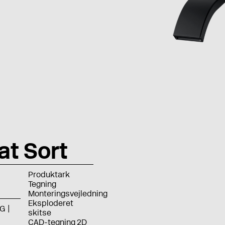
t Sort
Produktark
Tegning
Monteringsvejledning
Eksploderet
G
skitse
CAD-tegning 2D