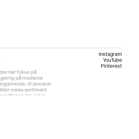
Instagram
.
YouTube
Pinterest
der har fokus på
sgerrig på moderne
ningstrends. Vi lancerer
ikler vores sortiment
andlinger. Og vi har
genormer, forsikringskrav
 har samarbejdet med den
iden starten for tyve år
rig springer over, hvor
er altid kvaliteten. For