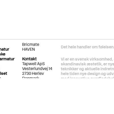
Bricmate
Det hele handler om følelsen
matur
HAVEN
ske
armatur
Kontakt
Vi er en svensk virksomhed, 
Tapwell ApS
skandinavisk æstetik, er ny
l
Vesterlundvej 14
teknikker og aktuelle indret
lset
2730 Herlev
hele tiden nye design og udv
r
Danmark
med innovative overfladebeh
info@tapwell.dk
naturligvis helt styr på byg
og installationsmetoder. Vi
Kundesupport:
samme italienske producent s
Back Office
siden, fordi vi ved, at de ald
info@tapwell.dk
gærdet er lavest. Vi prioriter
+45 7174 7710
følelsens skyld.
Alle hverdage fra