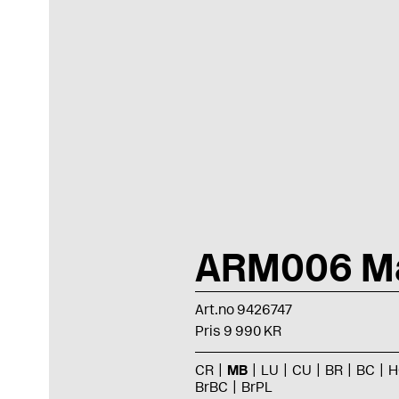
ARM006 Ma
Art.no 9426747
Pris 9 990 KR
CR
MB
LU
CU
BR
BC
H
BrBC
BrPL