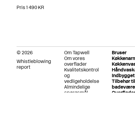
Pris 1 490 KR
© 2026
Om Tapwell
Bruser
Om vores
Køkkenar
Whistleblowing
overflader
Køkkenva
report
Kvalitetskontrol
Håndvask
og
Indbygget
vedligeholdelse
Tilbehør ti
Almindelige
badevære
spørgsmål
Overflade
Fortrolighedspolitik
Garanti
Returpolitik
Betingelser for
brug
Bæredygtighed
og etiske