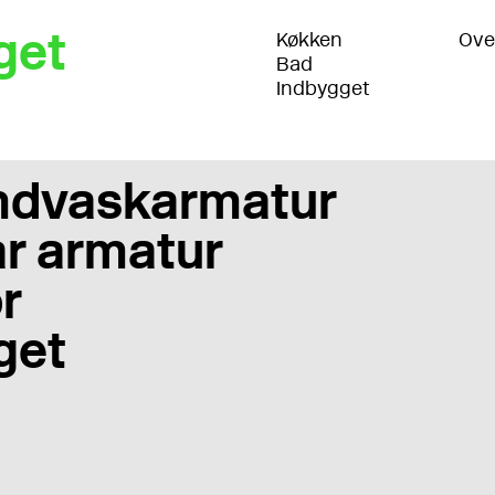
get
Køkken
Ove
Bad
Indbygget
ndvaskarmatur
r armatur
r
get