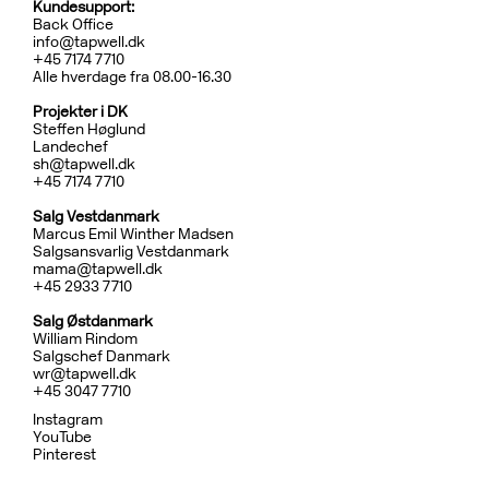
Kundesupport:
Back Office
info@tapwell.dk
+45 7174 7710
Alle hverdage fra 08.00-16.30
Projekter i DK
Steffen Høglund
Landechef
sh@tapwell.dk
+45 7174 7710
Salg Vestdanmark
Marcus Emil Winther Madsen
Salgsansvarlig Vestdanmark
mama@tapwell.dk
+4
5 2933 7710
Salg
Østdanmark
William Rindom
Salgschef Danmark
wr@tapwell.dk
+45 3047 7710
Instagram
YouTube
Pinterest