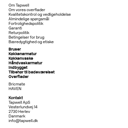
Om Tapwell
Om vores overflader
Kvalitetskontrol og vedligeholdelse
Almindelige spørgsmål
Fortrolighedspolitik
Garanti
Returpolitik
Betingelser for brug
Bæredygtighed og etiske
Bruser
Køkkenarmatur
Køkkenvaske
Håndvaskarmatur
Indbygget
Tilbehør til badeværelset
Overflader
Bricmate
HAVEN
Kontakt
Tapwell ApS
Vesterlundvej 14
2730 Herlev
Danmark
info@tapwell.dk