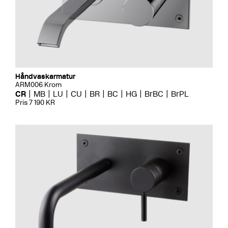
Håndvaskarmatur
ARM006 Krom
CR
MB
LU
CU
BR
BC
HG
BrBC
BrPL
Pris 7 190 KR