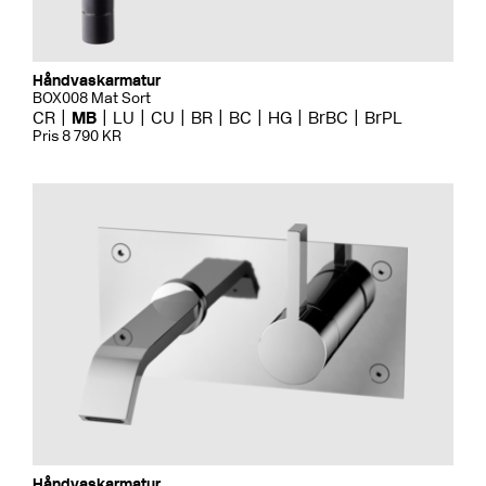
Håndvaskarmatur
BOX008 Mat Sort
CR
MB
LU
CU
BR
BC
HG
BrBC
BrPL
Pris 8 790 KR
Håndvaskarmatur