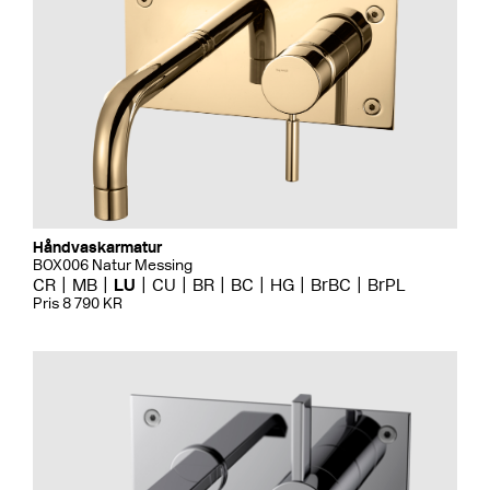
Håndvaskarmatur
BOX006 Natur Messing
CR
MB
LU
CU
BR
BC
HG
BrBC
BrPL
Pris 8 790 KR