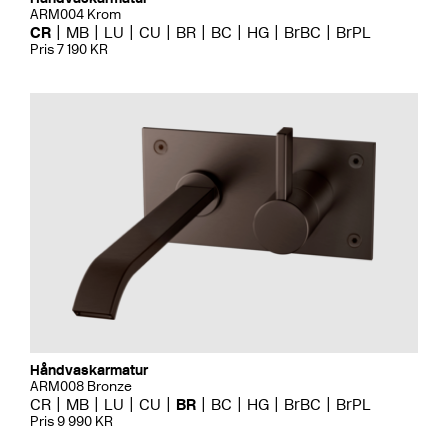
ARM004 Krom
CR
MB
LU
CU
BR
BC
HG
BrBC
BrPL
Pris 7 190 KR
Håndvaskarmatur
ARM008 Bronze
CR
MB
LU
CU
BR
BC
HG
BrBC
BrPL
Pris 9 990 KR