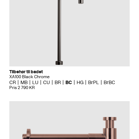
Tilbehør til badet
XA100 Black Chrome
CR
MB
LU
CU
BR
BC
HG
BrPL
BrBC
Pris 2 790 KR