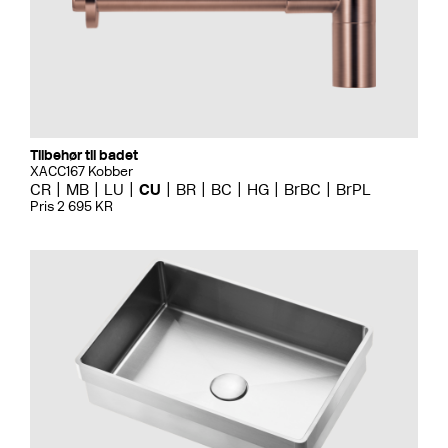
Tilbehør til badet
XACC167 Kobber
CR
MB
LU
CU
BR
BC
HG
BrBC
BrPL
Pris 2 695 KR