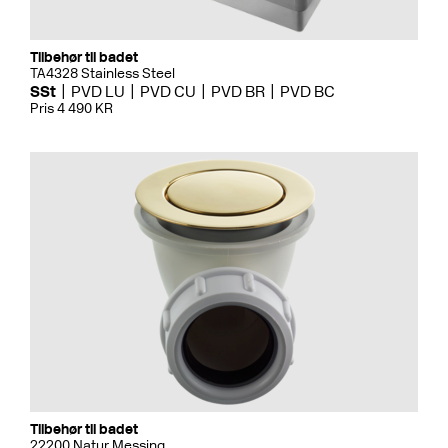
Tilbehør til badet
TA4328 Stainless Steel
SSt
PVD LU
PVD CU
PVD BR
PVD BC
Pris 4 490 KR
Tilbehør til badet
22200 Natur Messing