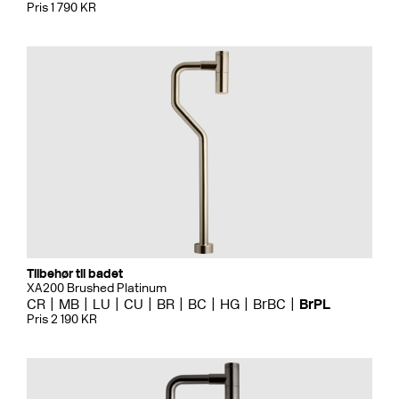
Pris 1 790 KR
Tilbehør til badet
XA200 Brushed Platinum
CR
MB
LU
CU
BR
BC
HG
BrBC
BrPL
Pris 2 190 KR