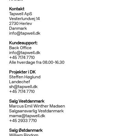
Kontakt
Tapwell ApS
Vesterlundvej 14
2730 Herlev
Danmark
info@tapwell.dk
Kundesupport:
Back Office
info@tapwell.dk
+45 7174 7710
Alle hverdage fra 08.00-16.30
Projekter i DK
Steffen Høglund
Landechef
sh@tapwell.dk
+45 7174 7710
Salg Vestdanmark
Marcus Emil Winther Madsen
Salgsansvarlig Vestdanmark
mama@tapwell.dk
+4
5 2933 7710
Salg
Østdanmark
William Rindom