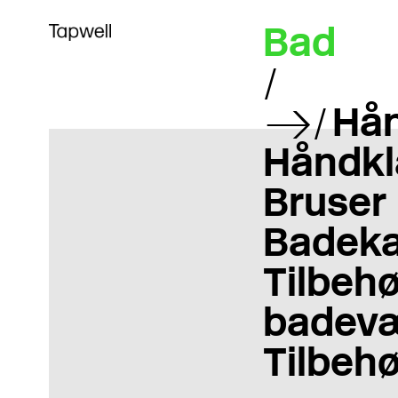
Bad
Hå
Håndkl
Bruser
Badeka
Tilbehør
badevæ
Tilbehø