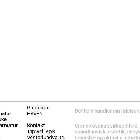
Bricmate
Det hele handler om følelsen
matur
HAVEN
ske
armatur
Kontakt
Vi er en svensk virksomhed, 
Tapwell ApS
skandinavisk æstetik, er ny
l
Vesterlundvej 14
teknikker og aktuelle indret