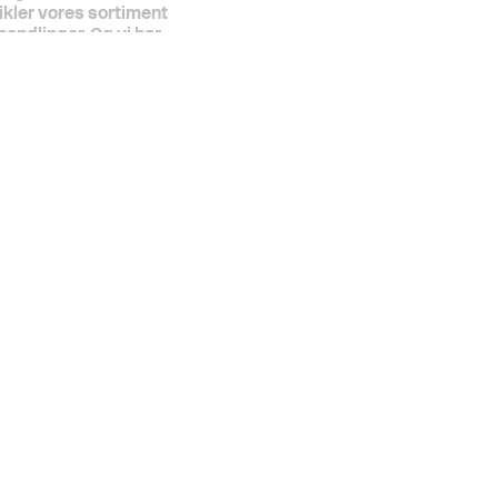
ikler vores sortiment
andlinger. Og vi har
genormer, forsikringskrav
 har samarbejdet med den
iden starten for tyve år
rig springer over, hvor
er altid kvaliteten. For