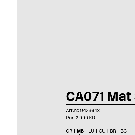
CA071 Mat 
Art.no 9423648
Pris 2 990 KR
CR
MB
LU
CU
BR
BC
H