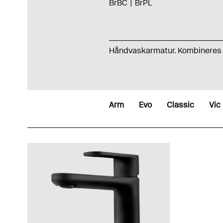
BrBC
BrPL
Håndvaskarmatur.
Kombinere
Arm
Evo
Classic
Vic