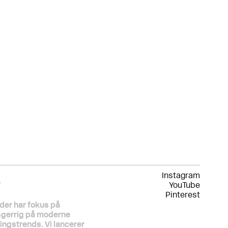
Instagram
.
YouTube
Pinterest
der har fokus på
sgerrig på moderne
ningstrends. Vi lancerer