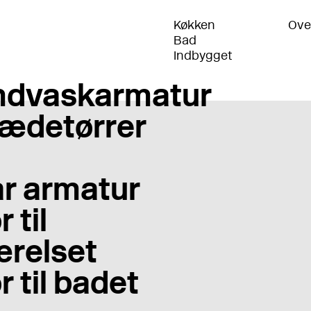
Køkken
Ove
Bad
Indbygget
ndvaskarmatur
ædetørrer
r armatur
 til
relset
r til badet