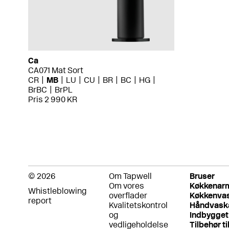
Ca
CA071 Mat Sort
CR
MB
LU
CU
BR
BC
HG
BrBC
BrPL
Pris 2 990 KR
© 2026
Om Tapwell
Bruser
Om vores
Køkkenar
Whistleblowing
overflader
Køkkenva
report
Kvalitetskontrol
Håndvask
og
Indbygget
vedligeholdelse
Tilbehør ti