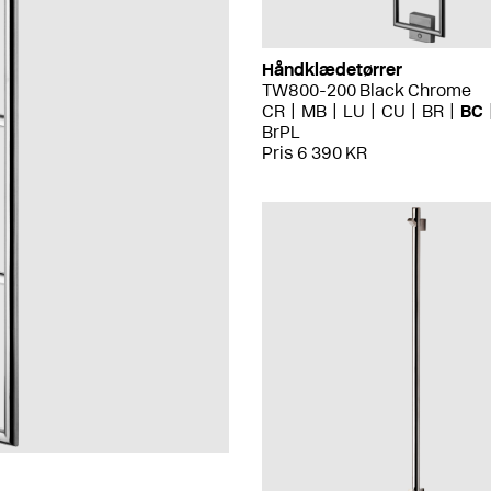
Håndklædetørrer
TW800-200 Black Chrome
CR
MB
LU
CU
BR
BC
BrPL
Pris 6 390 KR