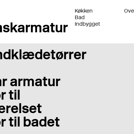
Køkken
Ove
Bad
skarmatur
Indbygget
dklædetørrer
r armatur
 til
relset
r til badet