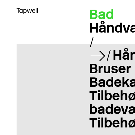
Bad
Håndva
Hån
Bruser
Badeka
Tilbehør
badevæ
Tilbehø