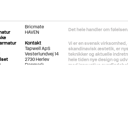
Bricmate
Det hele handler om følelsen
matur
HAVEN
ske
armatur
Kontakt
Vi er en svensk virksomhed, 
Tapwell ApS
skandinavisk æstetik, er ny
l
Vesterlundvej 14
teknikker og aktuelle indret
lset
2730 Herlev
hele tiden nye design og udv
r
Danmark
med innovative overfladebeh
info@tapwell.dk
naturligvis helt styr på byg
og installationsmetoder. Vi
Kundesupport:
samme italienske producent s
Back Office
siden, fordi vi ved, at de ald
info@tapwell.dk
gærdet er lavest. Vi prioriter
+45 7174 7710
følelsens skyld.
Alle hverdage fra
08.00-16.30
Projekter i DK
Steffen Høglund