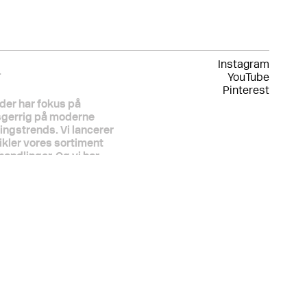
Instagram
.
YouTube
Pinterest
der har fokus på
sgerrig på moderne
ningstrends. Vi lancerer
ikler vores sortiment
andlinger. Og vi har
genormer, forsikringskrav
 har samarbejdet med den
iden starten for tyve år
rig springer over, hvor
er altid kvaliteten. For