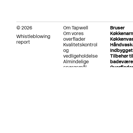
© 2026
Om Tapwell
Bruser
Om vores
Køkkenar
Whistleblowing
overflader
Køkkenva
report
Kvalitetskontrol
Håndvask
og
Indbygget
vedligeholdelse
Tilbehør ti
Almindelige
badevære
spørgsmål
Overflade
Fortrolighedspolitik
Garanti
Returpolitik
Betingelser for
brug
Bæredygtighed
og etiske