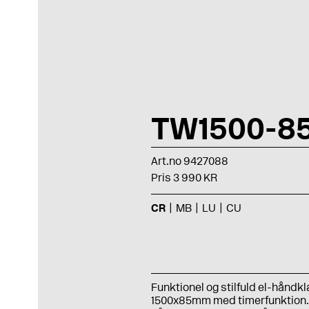
TW1500-8
Art.no 9427088
Pris 3 990 KR
CR
MB
LU
CU
Funktionel og stilfuld el-håndk
1500x85mm med timerfunktion. E