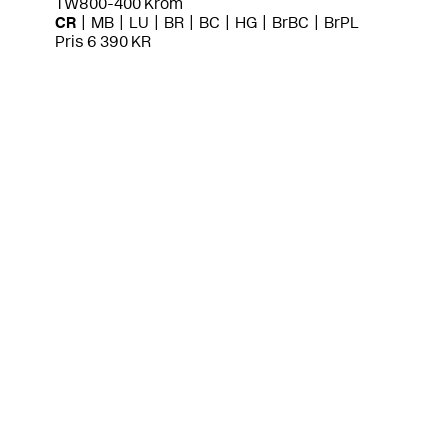
TW800-400 Krom
CR
MB
LU
BR
BC
HG
BrBC
BrPL
Pris 6 390 KR