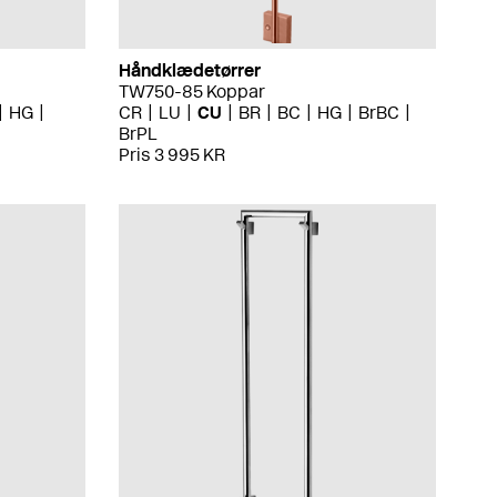
Håndklædetørrer
TW750-85 Koppar
HG
CR
LU
CU
BR
BC
HG
BrBC
BrPL
Pris 3 995 KR