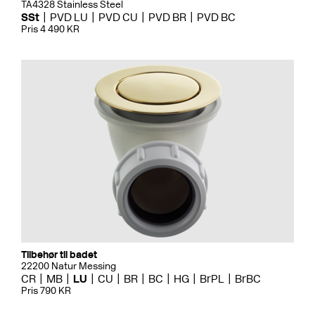
TA4328 Stainless Steel
SSt
PVD LU
PVD CU
PVD BR
PVD BC
Pris 4 490 KR
Tilbehør til badet
22200 Natur Messing
CR
MB
LU
CU
BR
BC
HG
BrPL
BrBC
Pris 790 KR