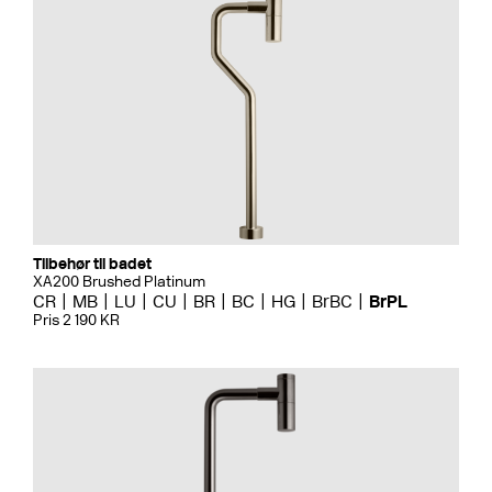
Tilbehør til badet
XA200 Brushed Platinum
CR
MB
LU
CU
BR
BC
HG
BrBC
BrPL
Pris 2 190 KR