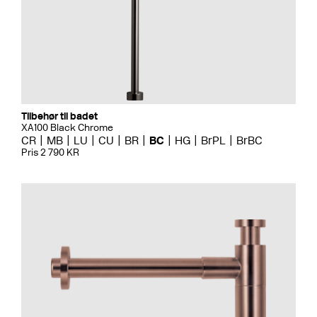
Tilbehør til badet
XA100 Black Chrome
CR
MB
LU
CU
BR
BC
HG
BrPL
BrBC
Pris 2 790 KR