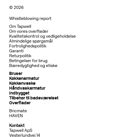
© 2026
Whistleblowing report
Om Tapwell
Om vores overflader
Kvalitetskontrol og vedligeholdelse
Almindelige spørgsmål
Fortrolighedspolitik
Garanti
Returpolitik
Betingelser for brug
Bæredygtighed og etiske
Bruser
Køkkenarmatur
Køkkenvaske
Håndvaskarmatur
Indbygget
Tilbehør til badeværelset
Overflader
Bricmate
HAVEN
Kontakt
Tapwell ApS
Vesterlundvej 14