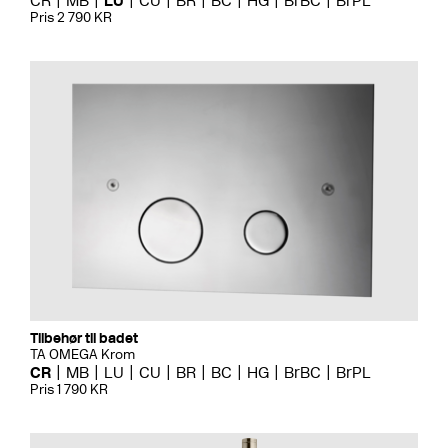
CR
MB
LU
CU
BR
BC
HG
BrBC
BrPL
Pris 2 790 KR
Tilbehør til badet
TA OMEGA Krom
CR
MB
LU
CU
BR
BC
HG
BrBC
BrPL
Pris 1 790 KR