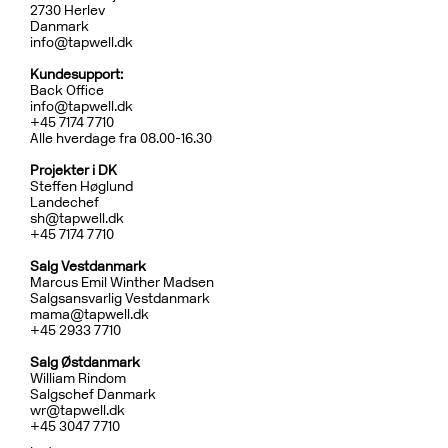
2730 Herlev
Danmark
info@tapwell.dk
Kundesupport:
Back Office
info@tapwell.dk
+45 7174 7710
Alle hverdage fra 08.00-16.30
Projekter i DK
Steffen Høglund
Landechef
sh@tapwell.dk
+45 7174 7710
Salg Vestdanmark
Marcus Emil Winther Madsen
Salgsansvarlig Vestdanmark
mama@tapwell.dk
+4
5 2933 7710
Salg
Østdanmark
William Rindom
Salgschef Danmark
wr@tapwell.dk
+45 3047 7710